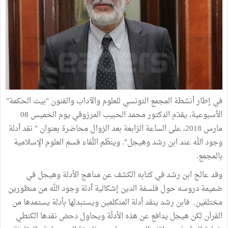
في إطار أنشطة المجمع التونسي للعلوم والآداب والفنون "بيت الحكمة"
الأسبوعية، يقدّم الدكتور محمد الحبيب المرزوقي يوم الخميس 08
مارس 2018، على الساعة الرّابعة بعد الزوال محاضرة بعنوان " نقد أدلة
وجود الله عند ابن رشد وهيجل". وينظّم اللّقاء قسم العلوم الإسلامية
بالمجمع.
وقد عالج ابن رشد في كتابه الكشف عن مناهج الأدلة وهيجل في
ضميمة دروسه حول فلسفة الدين إشكالية أدلة وجود الله من منظورين
مختلفين. فابن رشد ينقد أدلة المتكلمين ويستبدلها بأدلة يستمدها من
القرآن لكن هيجل يدافع عن هذه الأدلّة ويحاول دحض نقدها الكنطي