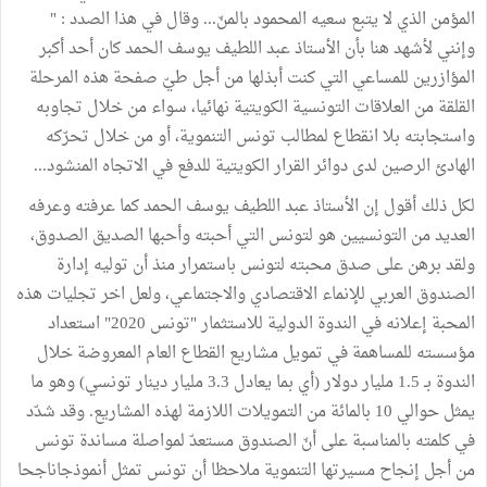
المؤمن الذي لا يتبع سعيه المحمود بالمنّ... وقال في هذا الصدد : "
وإنني لأشهد هنا بأن الأستاذ عبد اللطيف يوسف الحمد كان أحد أكبر
المؤازرين للمساعي التي كنت أبذلها من أجل طيّ صفحة هذه المرحلة
القلقة من العلاقات التونسية الكويتية نهائيا، سواء من خلال تجاوبه
واستجابته بلا انقطاع لمطالب تونس التنموية، أو من خلال تحرّكه
الهادئ الرصين لدى دوائر القرار الكويتية للدفع في الاتجاه المنشود...
لكل ذلك أقول إن الأستاذ عبد اللطيف يوسف الحمد كما عرفته وعرفه
العديد من التونسيين هو لتونس التي أحبته وأحبها الصديق الصدوق،
ولقد برهن على صدق محبته لتونس باستمرار منذ أن توليه إدارة
الصندوق العربي للإنماء الاقتصادي والاجتماعي، ولعل اخر تجليات هذه
المحبة إعلانه في الندوة الدولية للاستثمار "تونس 2020" استعداد
مؤسسته للمساهمة في تمويل مشاريع القطاع العام المعروضة خلال
الندوة بـ 1.5 مليار دولار (أي بما يعادل 3.3 مليار دينار تونسي) وهو ما
يمثل حوالي 10 بالمائة من التمويلات اللازمة لهذه المشاريع. وقد شدّد
في كلمته بالمناسبة على أنّ الصندوق مستعدّ لمواصلة مساندة تونس
من أجل إنجاح مسيرتها التنموية ملاحظا أن تونس تمثل أنموذجاناجحا