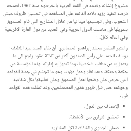
مشروع إنشائه وقدمه في القمة العربية بالخرطوم سنة 1967، لتمنحه
فرصة تنفيذ رؤية بلاده القائمة على المساهمة في تحسين ظروف عيش
الشعوب، وفي تجسيمها ميدانيا من خلال المشاريع التي قام الصندوق
بتمويلها في مختلف الدول العربية وفي العديد من دول القارة الافريقية
وفي العالم ككلّ..."
واعتبر السفير محمّد إبراهيم الحصايري أنّ بقاء السيد عبد اللطيف
يوسف الحمد على رأس الصندوق أكثر من ثلاثة عقود راجع الى ما
يتميّز به من مناقب شخصية، وما تتميّز به إدارته لهذه المؤسسة من
حكمة وحنكة، وبعد نظر وعمل دؤوب وهو ما تجسّم في جملة القواعد
التي حرص على وضعها لعمل الصندوق وعلى تطبيقها بكل شفافية
وحوكمة حتى قبل ظهور هذين المصطلحين، وقد تمثّلت هذه القواعد
في :
الإنصاف بين الدول.
تحقيق التوازن بين الأنشطة.
ضمان الجدوى والشفافية لكل المشاريع.