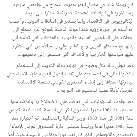
كان يومئذ شابا في مقتبل العمر حديث التخرّج من جامعتي هارفرد
وستانفورد في الولايات المتحدة الأمريكية، حائزا على درجة
البكالوريوس في الاقتصاد والماجستير في العلاقات الدولية، وأحسب
أنه أسهم في بلورة رؤية هذه الدولة الناشئة للموقع الذي تتطلع الى
احتلاله على الساحتين العربية والدولية ،وللعلاقات التي تطمح الى
بنائها مع محيطها العربي ومع العالم، وفي رسم الأسس التي ستقوم
عليها سياستها الخارجية والأهداف التي ستسعى إلى تحقيقها...
وقد تجلّى ذلك بكل وضوح في توجّه دولة الكويت إلى استخدام
فائضها المالي في المساعدة على تنمية الدول العربية والإسلامية، وفي
مبادرتها السبّاقة إلى إنشاء الصندوق الكويتي للتنمية الاقتصادية
العربية، كأداة عملية لتجسيم هذا التوجه...
وقد جاءت المسؤوليات التي تعاقب على الاضطلاع بها وخاصّة منها
تعيينه سنة 1962 مديرا للصندوق الكويتي للتنمية الاقتصادية، ثم من
سنة 1981 إلى سنة 1983، وزيرا للمالية والتخطيط، ثم اختياره منذ
سنة 1985 مديرا عاما ورئيساً لمجلس ادارة الصندوق العربي للإنماءا
لاقتصادي والاجتماعي الذي كان لعب دورا مهمّا في تأسيسه حيث أعدّ