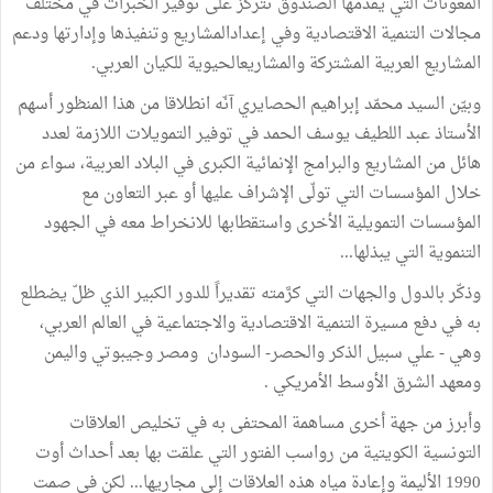
المعونات التي يقدمها الصندوق تتركز على توفير الخبرات في مختلف
مجالات التنمية الاقتصادية وفي إعدادالمشاريع وتنفيذها وإدارتها ودعم
المشاريع العربية المشتركة والمشاريعالحيوية للكيان العربي.
وبيّن السيد محمّد إبراهيم الحصايري آنّه انطلاقا من هذا المنظور أسهم
الأستاذ عبد اللطيف يوسف الحمد في توفير التمويلات اللازمة لعدد
هائل من المشاريع والبرامج الإنمائية الكبرى في البلاد العربية، سواء من
خلال المؤسسات التي تولّى الإشراف عليها أو عبر التعاون مع
المؤسسات التمويلية الأخرى واستقطابها للانخراط معه في الجهود
التنموية التي يبذلها...
وذكّر بالدول والجهات التي كرَّمته تقديراً للدور الكبير الذي ظلّ يضطلع
به في دفع مسيرة التنمية الاقتصادية والاجتماعية في العالم العربي،
وهي - علي سبيل الذكر والحصر- السودان ومصر وجيبوتي واليمن
ومعهد الشرق الأوسط الأمريكي .
وأبرز من جهة أخرى مساهمة المحتفى به في تخليص العلاقات
التونسية الكويتية من رواسب الفتور التي علقت بها بعد أحداث أوت
1990 الأليمة وإعادة مياه هذه العلاقات إلى مجاريها... لكن في صمت