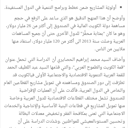
أولويّة المشاريع ضمن خطط وبرامج التنمية في الدول المستفيدة.
وأوضح أنّ هذا المنهج الدقيق هو الذي ساعد على الرفع في حجم
مساهمة دولة الكويت المالية في الصندوق إلى أكثر من 26 مليار دولار،
وهو ما كان "بمثابة محفّّز" للدول الأخرى حتى أنّ جميع المساهمات
العربية وصلت سنة 2013 الى أكثر من 120 مليار دولار، استفاد منها
ملايين من الناس.
وأضاف السيد محمد إبراهيم الحصايري أنّ الدراسة التي تحمل عنوان
"قمة الكويت والطموح العربي"، والتي قدّمها السيد عبد اللطيف الحمد
للقمة العربية التنموية الاقتصادية والاجتماعية الأولى فيالكويت قد
تطرّقت إلى دور الصندوق ومساهمته في تمويل مشاريع القطاعين العام
والخاص في الدول العربية، فأكّدت على أنّ العمليات الإقراضية
للصندوق تشمل مختلف القطاعات الاقتصادية للدول العربية وخاصة
منها تمويل المشاريع في قطاعات البنية الأساسية والإنتاجية والخدمات
الاجتماعية التي تعنى بمكافحة الفقر وتخفيض معدلات البطالة
وتحسين المستوىالمعيشي للمواطنين .وشدّدت الدراسة على أنّ