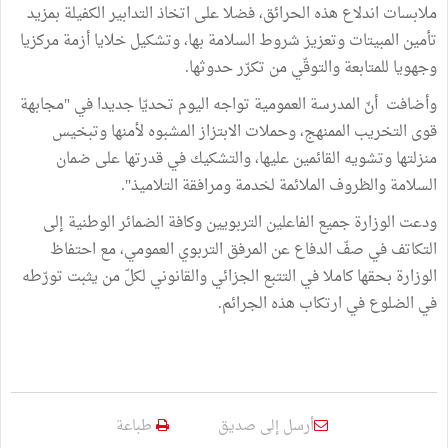
ملابسات اندلاع هذه الحرائق، فضلا على اتخاذ التدابير الكفيلة بمزيد
تأمين المبيتات وتعزيز شروط السلامة بها، وتشكيل خلايا أزمة مركزيا
وجهويا للمتابعة والتوقّي من تكرّر حدوثها.
وأضافت أنّ المدرسة العمومية تواجه اليوم تحديّا جديدا في "مجابهة
قوى التخريب الممنهج، وحملات الابتزاز المشبوه لأمنها وتبخيس
منزلتها وتشويه القائمين عليها، والتشكيك في قدرتها على ضمان
السلامة والظروف الملائمة لخدمة ومرافقة التلاميذ".
ودعت الوزارة جميع الفاعلين التربويين وكافة الضمائر الوطنية إلى
التكاتف في صفّ الدفاع عن المرفق التربوي العمومي، مع احتفاظ
الوزارة بحقها كاملا في التتبع الجزائي والقانوني لكلّ من يثبت تورّطه
في الضلوع في ارتكاب هذه الجرائم.
أرسل إلى صديق
طباعة