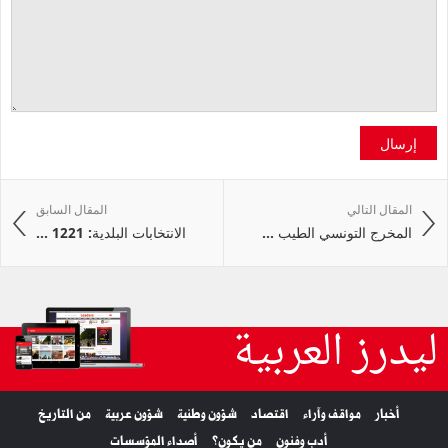
إرسال
المقال التالي
المقال السابق
المخرج التونسي الطيب ...
الانتخابات البلدية: 1221 ...
ليدرز العربية
أخبار
مواقف وآراء
اقتصاد
شؤون وطنية
شؤون عربية
من التاريخ
أدب وفنون
من يكون؟
أصداء المؤسسات