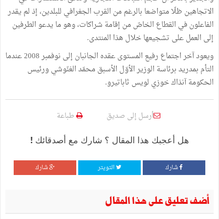
الاتجاهين ظلّا متواضعا بالرغم من القرب الجغرافي للبلدين، إذ لم يقدر
الفاعلون في القطاع الخاصّ من إقامة شراكات، وهو ما يدعو الطرفين
إلى العمل على تشجيعها خلال هذا المنتدى.
ويعود آخر اجتماع رفيع المستوى عقده الجانبان إلى نوفمبر 2008 عندما
التأم بمدريد برئاسة الوزير الأوّل الأسبق محمّد الغنّوشي ورئيس
الحكومة آنذاك خوزي لويس ثاباتيرو.
أرسل إلى صديق
طباعة
هل أعجبك هذا المقال ؟ شارك مع أصدقائك !
شارك
التويتر
شارك
أضف تعليق على هذا المقال