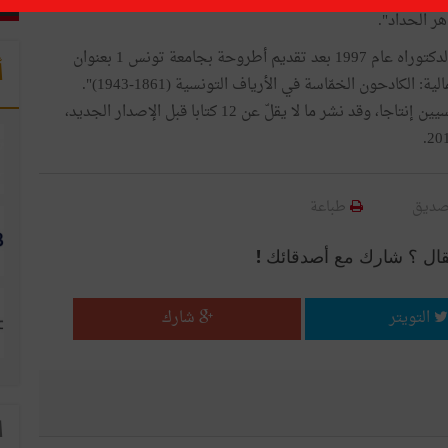
والهادي التيمومي أستاذ ومؤرخ جامعي حصل على شهادة الدكتوراه عام 1997 بعد تقديم أطروحة بجامعة تونس 1 بعنوان
أ
"الاستعمار الرأسمالي والتشكيلات الاجتماعية ما قبل الرأسمالية: الكادحون الخمّاسة في الأرياف التونسية (1861-1943)".
ويعتبر الهادي التيمومي من أكثر المؤرّخين الجامعيين التونسيين إنتاجا، وقد نشر ما لا يقلّ عن 12 كتابا قبل الإصدار الجديد،
صديق
طباعة
قال ؟ شارك مع أصدقائك !
التويتر
شارك
ا