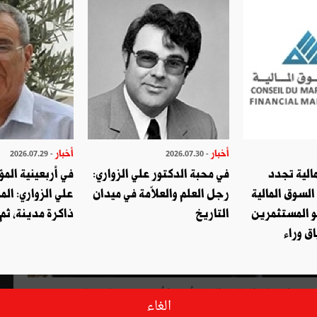
أخبار
أخبار
- 2026.07.29
- 2026.07.30
الية تجدد
في محبة الدكتور علي الزواري:
في أربعينية المؤ
السوق المالية
رجل العلم والعلاّمة في ميدان
علي الزواري: الم
و المستثمرين
التاريخ
ذاكرة مدينة، ثم
ق وراء
بعنوان "إلى الساسة العرب أرفعوا أيديكم عن تاريخنا". وسيقدّم
الغاء
المؤلف كتابه الجديد خلال لقاء تنظّمه الجمعية التونسية للتربية والثقافة بالتّعاون مع دار الكتب الوطنيّة يوم الجمعة 23 فيفري