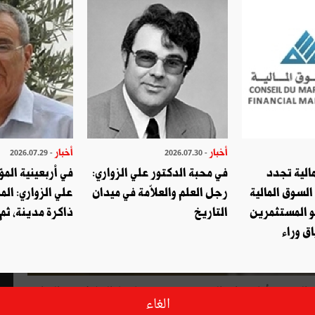
أخبار
أخبار
- 2026.07.29
- 2026.07.30
الية تجدد
في محبة الدكتور علي الزواري:
في أربعينية المؤ
السوق المالية
رجل العلم والعلاّمة في ميدان
علي الزواري: الم
و المستثمرين
التاريخ
ذاكرة مدينة، ثم
ق وراء
 مئات الأطبّاء الداخليين والمقيمين أمام وزارة الصحّة. وحسب مصادرنا، الخلاف بين الوزارة
الغاء
 أحد مطالبهم الأساسية والمتمثّل في إفراد هذين الصنفين