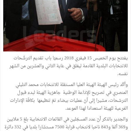
يفتتح يوم الخميس 15 فيفري 2018 رسميّا باب تقديم الترشّحات
للانتخابات البلدية القادمة ليغلق في غاية الثاني والعشرين من الشهر
نفسه.
وأكّد رئيس الهيئة الهيئة العليا المستقلة للانتخابات محمد التليلي
المنصري في تصريح للإذاعة الوطنية جاهزية الهيئة لبدء قبول
الترشحات، مشيرا إلى أنّ عمليات بيضاء تمّ تنظيمها بكافّة الإدارات
الفرعية للهيئة استعدادا لهذا الموعد.
والجدير بالذكر أنّ عدد المسجّلين في القائمات الانتخابية بلغ 5 ملايين
و369 ألفا و843 ناخبا لانتخاب قرابة 7500 مستشارا بلديا في 332 دائرة