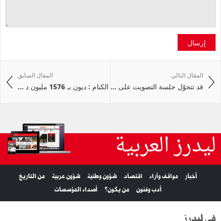
إرسال
المقال التالي
المقال السابق
قد تتحوّل جلسة التصويت على ...
الكنام : ديون بـ 1576 مليون د ...
ليدرز العربية
أخبار
مواقف وآراء
اقتصاد
شؤون وطنية
شؤون عربية
من التاريخ
أدب وفنون
من يكون؟
أصداء المؤسسات
في ليدرز