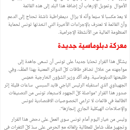
الأموال وتمويل الإرهاب أنّ إضافة هذا البلد إلى هذه القائمة
لا يعدّ مكسبا لا سيّما وأنّه لا يزال ديمقراطية ناشئة تحتاج إلى الدعم
وأنّ القائمة لا تعترف بالإجراءات الأخيرة التي اتخذتها تونس لحماية
المنظومة المالية من الأنشطة الإجرامية.
معركة دبلوماسية جديدة
يشكّل هذا القرار تحدّيا جديدا على تونس أن تسعى جاهدة إلى
مواجهته من خلال تضافر طاقات كلّ الدوائر المعنية بهذا الملفّ، وفِي
طليعتها الدبلوماسية. وقد أكّد وزير الشؤون الخارجية خميّس
الجهيناوي الذي استقبله الرئيس الباجي قايد السبسي ساعات قليلة إثر
صدور هذا القرار "مواصلة كلّ الجهود لاستبعاد تونس من التصنيفات
الظالمة في قائمات لا تراعي الخصوصيات الاقتصادية لتونس
والإصلاحات الهيكلية الجاري إنجازها".
وليس من خيار اليوم أمام تونس سوى العمل على دحض هذا القرار
وتجهيز ملفّ شامل للمطالبة بإلغائه مع الحرص على سدّ كلّ الثغرات في