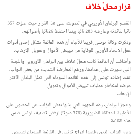
قرار محلّ خلاف
انقسم البرلمان الأوروبي في تصويته على هذا القرار حيث صوّت 357
نائبا لفائدته وعارضه 283 نائبا بينما احتفظ 26نائبا بأصواتهم.
وذكرت وكالة تونس إفريقا للأنباء أنّ هذه القائمة تشكّل إحدى أدوات
عمل الاتحاد الأوربي للوقاية من تبييض الأموال وتمويل الإرهاب.
وأضافت أنّ القائمة كانت محلّ خلاف بين البرلمان الأوروبي واللجنة
التي سهرت على إعدادها، ورغم المعارضة الشديدة من بعض النواب،
تمّت إضافة تونس إلى هذه القائمة السوداء التي تمثّل البلدان الأكثر
عرضة لمخاطر عمليات تبييض الأموال وتمويل
الإرهاب.
وعجز البرلمان، رغم الجهود التي بذلها بعض النوّاب، عن الحصول على
الأغلبية المطلقة الضرورية (376 صوتا) لرفض تصنيف تونس ضمن
هذه القائمة.
وبرّر النوّاب الذين رفضوا إدراج تونس في القائمة السوداء لتبييض