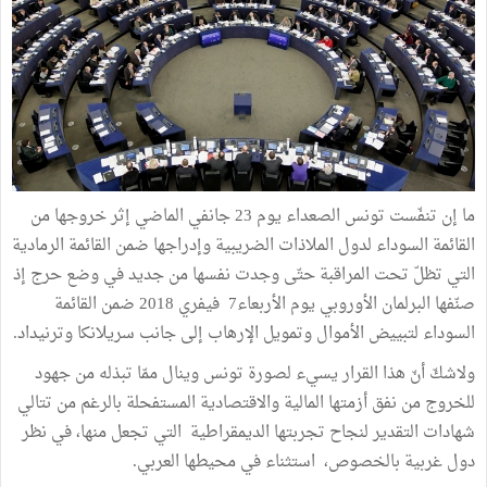
ما إن تنفّست تونس الصعداء يوم 23 جانفي الماضي إثر خروجها من
القائمة السوداء لدول الملاذات الضريبية وإدراجها ضمن القائمة الرمادية
التي تظلّ تحت المراقبة حتّى وجدت نفسها من جديد في وضع حرج إذ
صنّفها البرلمان الأوروبي يوم الأربعاء7 فيفري 2018 ضمن القائمة
السوداء لتبييض الأموال وتمويل الإرهاب إلى جانب سريلانكا وترنيداد.
ولاشكّ أنّ هذا القرار يسيء لصورة تونس وينال ممّا تبذله من جهود
للخروج من نفق أزمتها المالية والاقتصادية المستفحلة بالرغم من تتالي
شهادات التقدير لنجاح تجربتها الديمقراطية التي تجعل منها، في نظر
دول غربية بالخصوص، استثناء في محيطها العربي.