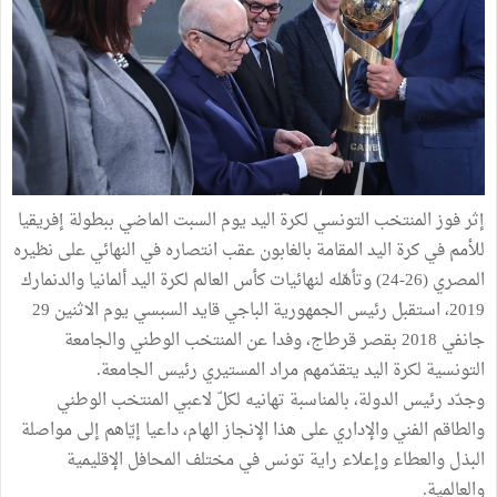
إثر فوز المنتخب التونسي لكرة اليد يوم السبت الماضي ببطولة إفريقيا
للأمم في كرة اليد المقامة بالغابون عقب انتصاره في النهائي على نظيره
المصري (26-24) وتأهّله لنهائيات كأس العالم لكرة اليد ألمانيا والدنمارك
2019، استقبل رئيس الجمهورية الباجي قايد السبسي يوم الاثنين 29
جانفي 2018 بقصر قرطاج، وفدا عن المنتخب الوطني والجامعة
التونسية لكرة اليد يتقدّمهم مراد المستيري رئيس الجامعة.
وجدّد رئيس الدولة، بالمناسبة تهانيه لكلّ لاعبي المنتخب الوطني
والطاقم الفني والإداري على هذا الإنجاز الهام، داعيا إيّاهم إلى مواصلة
البذل والعطاء وإعلاء راية تونس في مختلف المحافل الإقليمية
والعالمية.