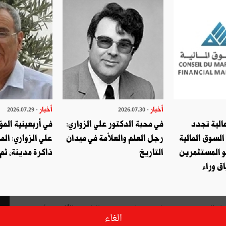
أخبار
أخبار
- 2026.07.29
- 2026.07.30
الية تجدد
في محبة الدكتور علي الزواري:
في أربعينية المؤ
السوق المالية
رجل العلم والعلاّمة في ميدان
علي الزواري: الم
و المستثمرين
التاريخ
ذاكرة مدينة، ثم
ق وراء
أنّه على هامش التئام الدورة الثلاثين لقمّة الاتحاد الإفريقي من 28 إلى 29 جانفي 2018 بالعاصمة الأثيوبية أديس
الغاء
 إفريقيا (كوميسا) اجتماعا لتحديد موعد دقيق لقمّة هذه