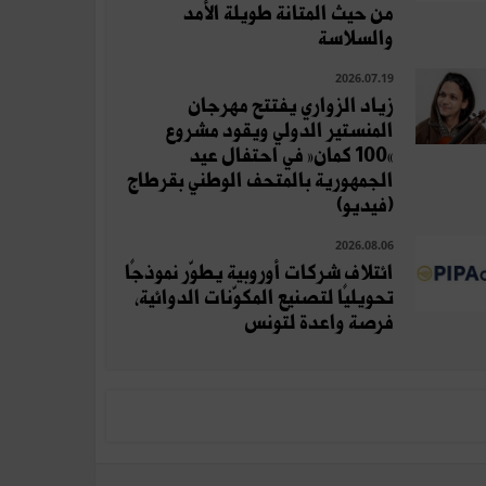
من حيث المتانة طويلة الأمد
والسلاسة
2026.07.19
زياد الزواري يفتتح مهرجان
المنستير الدولي ويقود مشروع
«100 كمان» في احتفال عيد
الجمهورية بالمتحف الوطني بقرطاج
(فيديو)
2026.08.06
ائتلاف شركات أوروبية يطوّر نموذجًا
تحويليًا لتصنيع المكوّنات الدوائية،
فرصة واعدة لتونس