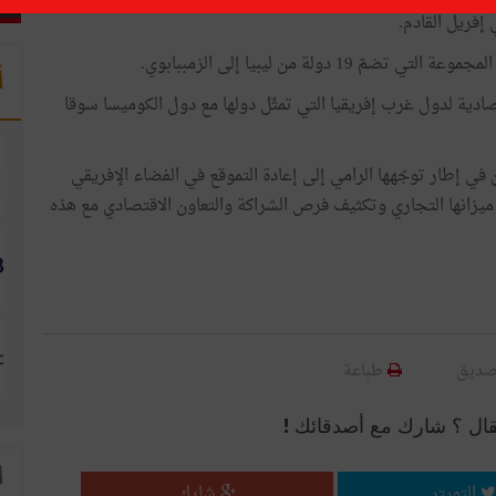
 إفريل القادم.
ولة من ليبيا إلى الزمببابوي.
أ
دية لدول غرب إفريقيا التي تمثّل دولها مع دول الكوميسا سوقا
ي إطار توجّهها الرامي إلى إعادة التموقع في الفضاء الإفريقي
ل ميزانها التجاري وتكثيف فرص الشراكة والتعاون الاقتصادي مع هذه
صديق
طباعة
قال ؟ شارك مع أصدقائك !
ا
التويتر
شارك