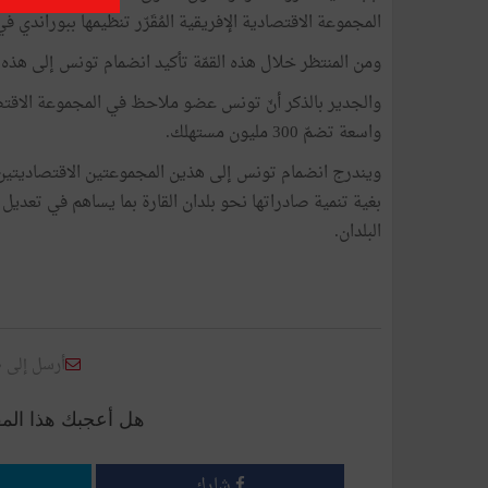
المجموعة الاقتصادية الإفريقية المُقَرّر تنظيمها ببوراندي في
ومن المنتظر خلال هذه القمّة تأكيد انضمام تونس إلى هذه المجموعة التي تضمّ 19 د
والجدير بالذكر أنّ تونس عضو ملاحظ في المجموعة الاقتصا
واسعة تضمّ 300 مليون مستهلك.
ويندرج انضمام تونس إلى هذين المجموعتين الاقتصاديتين ف
بغية تنمية صادراتها نحو بلدان القارة بما يساهم في تعدي
البلدان.
أرسل إلى 
هل أعجبك هذا الم
شارك