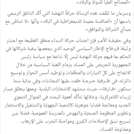
«المصالح العليا للدولة والبلاد».
وسرعان ما تلقّفت هذه الرسالة حركةُ النهضة التي أكّد الناطق الرسمي
باسمها أنّ «المنافسة مفيدة للديمقراطية في البلاد» وأنّها «لا تتنافى مع
مبدأي الشراكة والتوافق».
وفي حقيقـــة الأمــر فإنّ اجتناب حركة النـــداء منطق القطيعة مع اعتبار
وثيقة قــرطاج الإطار السياسي الوحيد الذي يجمعـــها ببقية شركائها في
الحكم بما فيهم حركة النهضة ليس إلّا تناغما مع سياسة رئيس
الجمهورية الحريص على المسك بزمام اللعبة السياسية من خلال
الانفتاح على كلّ التيارات والمنظّمات وتوطيد أسس الحوار وتوسيع
دائرته، في ظـــرفيّة حــرجــة طغت عليها التجاذبات وفِي بداية سنة
ستكون «فـــارقة»، حيـــث ستشهد الانتخابات البلدية -ومعها ينطلق مسار
إرساء اللامركزية- وخلالها تتأكّد أهميّة البحث في المنوال التنموي
الجديد ومعالجة قضايا جوهريّة كالتنمية الجهويّة والتشغيل والاستثمار
وتطوير المنظومة الصحيّة والنهوض بالمدرسة العمومية، فضلا عــن
تسريع نسق الإصلاحات الكبرى ومواصلة الحرب على الإرهاب
ومقــاومة الفســاد.