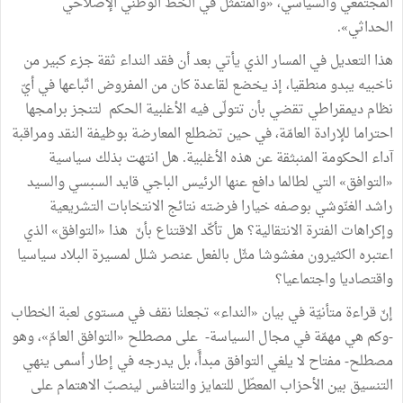
المجتمعي والسياسي، «والمتمثّل في الخطّ الوطني الإصلاحي
الحداثي».
هذا التعديل في المسار الذي يأتي بعد أن فقد النداء ثقة جزء كبير من
ناخبيه يبدو منطقيا، إذ يخضع لقاعدة كان من المفروض اتّباعها في أيّ
نظام ديمقراطي تقضي بأن تتولّى فيه الأغلبية الحكم لتنجز برامجها
احتراما للإرادة العامّة، في حين تضطلع المعارضة بوظيفة النقد ومراقبة
آداء الحكومة المنبثقة عن هذه الأغلبية. هل انتهت بذلك سياسية
«التوافق» التي لطالما دافع عنها الرئيس الباجي قايد السبسي والسيد
راشد الغنّوشي بوصفه خيارا فرضته نتائج الانتخابات التشريعية
وإكراهات الفترة الانتقالية؟ هل تأكّد الاقتناع بأنّ هذا «التوافق» الذي
اعتبره الكثيرون مغشوشا مثّل بالفعل عنصر شلل لمسيرة البلاد سياسيا
واقتصاديا واجتماعيا؟
إنّ قراءة متأنيّة في بيان «النداء» تجعلنا نقف في مستوى لعبة الخطاب
-وكم هي مهمّة في مجال السياسة- على مصطلح «التوافق العامّ»، وهو
مصطلح- مفتاح لا يلغي التوافق مبدأً، بل يدرجه في إطار أسمى ينهي
التنسيق بين الأحزاب المعطّل للتمايز والتنافس لينصبّ الاهتمام على