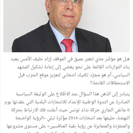
هــل هو مؤشّر جدّي لتغيّر عميق في الموقف إزاء حليف الأمس يعيد
بناء التوازنات القائمة على نحو يفضي إلى إعادة تشكيل المشهد
السياسي، أم هو مجرّد تكتيك انتخابي لتعزيز موقع الحزب قبل
الاستحقاقات القادمة؟
يتبادر إلى الذهن هذا السؤال عند الاطّلاع على الوثيقة السياسية
الصادرة عن الندوة الوطنية للإعداد للانتخابات البلدية التي عقدتها يوم
6 جانفي الجاري حركة نداء تونس حيث أعلنت فكّ الارتباط بحركة
النهضة، حليفها بعد انتخابات 2014 مؤْثرة تبنّي «الرؤية الواضحة
والمتفرّدة والمتمايزة عن رؤية بقية المنافسين» على مستوى مشروعها