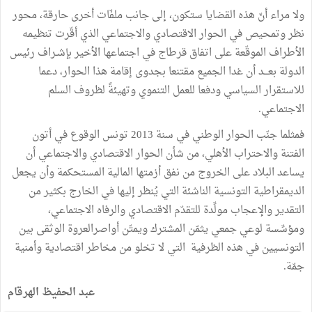
ولا مراء أنّ هذه القضايا ستكون، إلى جانب ملفّات أخرى حارقة، محور
نظر وتمحيص في الحوار الاقتصادي والاجتماعي الذي أقّرت تنظيمه
الأطراف الموقّعة على اتفاق قرطاج في اجتماعها الأخير بإشـراف رئيس
الدولة بعـــد أن غدا الجميع مقتنعا بجدوى إقامة هذا الحوار، دعما
للاستقرار السياسي ودفعا للعمل التنموي وتهيئةً لظروف السلم
الاجتماعي.
فمثلما جنّب الحوار الوطني في سنة 2013 تونس الوقوع في أتون
الفتنة والاحتراب الأهلي، من شأن الحوار الاقتصادي والاجتماعي أن
يساعد البلاد على الخروج من نفق أزمتها المالية المستحكمة وأن يجعل
الديمقراطية التونسية الناشئة التي يُنظر إليها في الخارج بكثير من
التقدير والإعجاب مولِّدة للتقدّم الاقتصادي والرفاه الاجتماعي،
ومؤسِّسة لوعي جمعي يثمّن المشترك ويمتّن أواصرالعروة الوثقى بين
التونسيين في هذه الظرفية التي لا تخلو من مخاطر اقتصادية وأمنية
جمّة.
عبد الحفيظ الهرقام