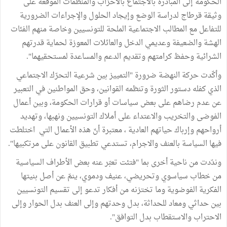
الحكومة إلى المبادرة بالاجتماع بالأحزاب والمنظمات الموقعة على
وثيقة قرطاج لدراسة الوضع وإيجاد الحلول والإجراءات الضرورية
للتفاعل مع المطالب الاجتماعية الملحة للتونسيين وخاصة منهم الفئات
الهشة والضعيفة وعديمي الدخل والعائلات المعوزة لحماية قدرتهم
الشرائية وحفظ كرامتهم وتقديم الدعم والمساعدة لمستحقيهما".
وأكّدت حركة النهضة ضرورة "التمييز بين شرعية التحرّك الاجتماعي
الذي كفله دستور الثورة وتنظمه القوانين، وحق المواطنين في التعبير
عن عدم رضاهم على بعض سياسات أو قرارات الحكومة، وبين أعمال
الفوضى والتخريب والاعتداء على أملاك التونسيين ونهبها، وتهديد
أرواحهم وإرباك حياتهم العادية ، معتبرة أنّ هذه الأعمال التي اختلطت
فيها السياسة بالعنف والاجرام، تستدعي تطبيق القانون على مرتكبيها".
وندّدت من ناحية أخرى بما "فتئت تعبّر عنه بعض الأطراف السياسية
من خطاب سياسوي وتحريضي، عنيف ودموي، ينمّ عن أصل بنيتها
الفكرية الفوضوية وما تختزنه من أفكار تدعو إلى تقسيم التونسيين
بين حداثي ومعاد للحداثة، بدل وحدتهم وإلى العنف بدل الحوار وإلى
الاحتراب والاستقطاب بدل التوافق".