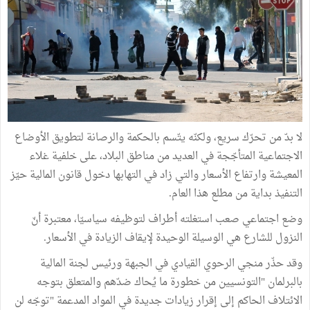
لا بدّ من تحرّك سريع، ولكنّه يتّسم بالحكمة والرصانة لتطويق الأوضاع
الاجتماعية المتأجّجة في العديد من مناطق البلاد، على خلفية غلاء
المعيشة وارتفاع الأسعار والتي زاد في التهابها دخول قانون المالية حيّز
التنفيذ بداية من مطلع هذا العام.
وضع اجتماعي صعب استغلته أطراف لتوظيفه سياسيّا، معتبرة أنّ
النزول للشارع هي الوسيلة الوحيدة لإيقاف الزيادة في الأسعار.
وقد حذّر منجي الرحوي القيادي في الجبهة ورئيس لجنة المالية
بالبرلمان "التونسيين من خطورة ما يُحاك ضدّهم والمتعلق بتوجه
الائتلاف الحاكم إلى إقرار زيادات جديدة في المواد المدعمة "توجّه لن