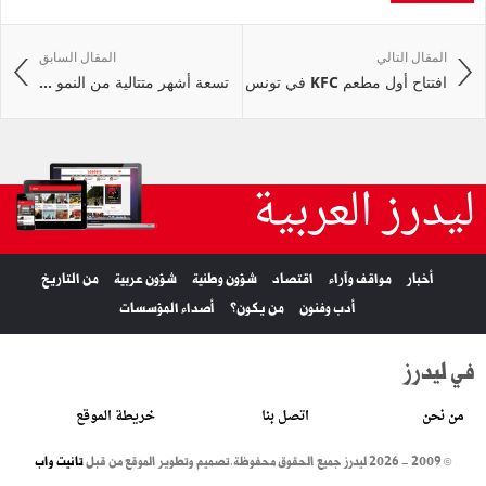
المقال التالي
المقال السابق
افتتاح أول مطعم KFC في تونس
تسعة أشهر متتالية من النمو ...
ليدرز العربية
أخبار
مواقف وآراء
اقتصاد
شؤون وطنية
شؤون عربية
من التاريخ
أدب وفنون
من يكون؟
أصداء المؤسسات
في ليدرز
من نحن
اتصل بنا
خريطة الموقع
© 2009 - 2026 ليدرز جميع الحقوق محفوظة.
تصميم وتطوير الموقع من قبل
تانيت واب