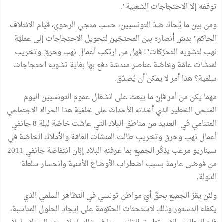
توقفه إلا الاحتجاجات الشعبية".
ومن بين ما يُحاك ضدّ التونسيين، حسب منجي الرحوي، قيام الائتلاف
الحاكم" بدسّ أنصاره بين المحتجّين لتحويل الاحتجاجات إلى عمليّة
نهب لتشويه التحرّكات"! فهل من ارتكب أعمال نهب وحرق وتخريب
لمنشآت عامّة وخاصّة عناصر مندسّة دفع بها بغاية تشويه احتجاجات
سلمية؟ هذا أمر لا يمكن أن يُصدّق.
مهما يكن من أمر فإنّ ما يبعث على انشغال عموم التونسيين اليوم
المنحى الخطير الذي أخذته الأحداث على خلفية هذا الحراك الاجتماعي
المتنامي في العديد من مناطق البلاد التي عاشت خاصّة ليلة 8 جانفي
أعمال نهب وحرق وتخريب طالت المنشآت العامّة والأملاك الخاصّة في
سيناريو مرعب يذكّر الجميع بما عرفته البلاد إبّان انتفاضة جانفي 2011
من فوضى عارمة بسبب اضطراب الأوضاع الأمنية وانحسار سلطة
الدولة.
ولئن يقرّ الجميع بحقّ أيّ مواطن تونسي في التظاهر السلمي الذي
يكفله الدستور وذلك لاستحثاث الحكومة على إيجاد الحلول المناسبة،