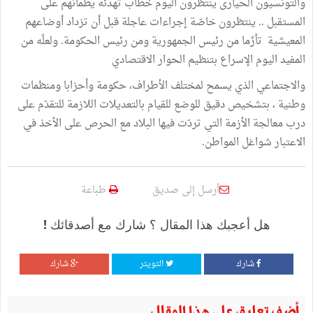
والتونسيون الحيارى ينتظرون اليوم خطاب تهدئة يطمأنهم على
المستقبل .. ينتظرون خاصّة إجراءات عاجلة قبل أن تزداد أوضاعهم
المعيشية تأزّما من رئيس الجمهورية ومن رئيس الحكومة. ولعلّه من
المفيد اليوم الإسراع بتنظيم الحوار الاقتصادي
والاجتماعي الذي يسمح لمختلف الأطراف، حكومة وأحزابا ومنظمات
وطنية ، بتشخيص دقيق للوضع للقيام بالتعديلات اللازمة للتقدّم على
درب معالجة الأزمة التي تردّت فيها البلاد مع الحرص على الأخذ في
الاعتبار شواغل المواطن.
أرسل إلى صديق
طباعة
هل أعجبك هذا المقال ؟ شارك مع أصدقائك !
شارك
التويتر
شارك
أضف تعليق على هذا المقال