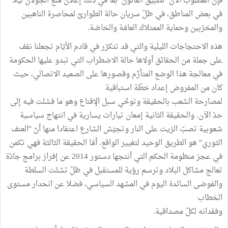
فإنّ المطلوب الآن تطبيق القانون بما في ذلك إعلان منع الجولان ليلا
في بعض المناطق، في ظلّ سريان حالة الطوارئ لمحاصرة الناهبين
والمخرّبين وحماية الممتلاك العامّة والخاصّة.
هذه الاحتجاجات الليلية والتي قد تتكرّر في قادم الأيّام تجعلنا نقف
على جملة من الحقائق أولاها حالة الاضطراب التي تبدو عليها الحكومة
في معالجة هذا الوضع المتأزّم وقصورها على الصعيد الاتصالي، حيث
كان من المفروض إعداد خطّة استباقية
لمصارحة الشعب بالحقيقة وتوخّي سبل الإقناع وهو ما فشلت فيه إلى
حدّ الآن. والحقيقة الثانية إمعان تيارات يسارية في انتهاج سياسية
شعوبية تصبّ الزيت على النار وتجيّش الشارع اعتقادا منها أنّ "العنف
الثوري" هو الطريق الوحيد لتغيير الواقع. أمّا الحقيقة الثالثة فهي تكمن
في عجز منظومة الحكم التي أنتجها دستور 2014 عن إفراز برامج جادّة
تعالج مشاكل البلاد وترسم رؤية للمستقبل في ظلّ تشتّت السلطة
والفوضى السائدة اليوم في المشهد السياسي، فضلا عن انحدار مستوى
الخطاب
وفقدانه لكلّ مصداقية.