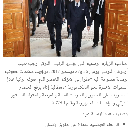
بمناسبة الزيارة الرسمية التي يؤديها الرئيس التركي رجب طيّب
أردوغان لتونس يومي 26 و27 ديسمبر 2017، توجّهت منظمات حقوقية
برسالة مفتوحة إليه "نظرا إلى الانزلاق الخطير الذي تعرفه تركيا خلال
السنوات الأخيرة نحو الديكتاتورية "، مطالبة إيّاه برفع الحصار
المضروب على الحقوق والحريات العامة والفردية واحترام الدستور
التركي ومؤسّسات الجمهورية وقيم اللائكية.
وصدرت هذه الرسالة عن:
الرابطة التونسية للدفاع عن حقوق الإنسان