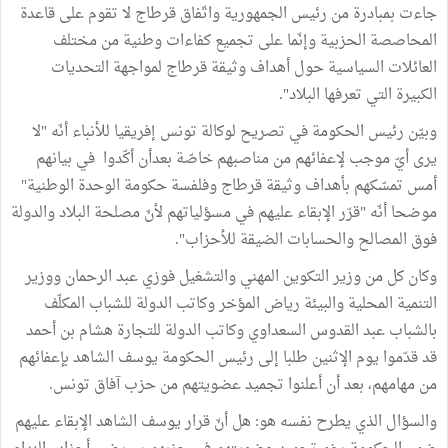
جاءت بمبادرة من رئيس الجمهورية واتّفاق قرطاج لا تقوم على قاعدة
المحاصصة الحزبية وإنّما على تجميع كفاءات وطنية من مختلف
العائلات السياسية حول أهداف وثيقة قرطاج لمواجهة التحديات
الكبيرة التي تعرفها البلاد".
وبيّن رئيس الحكومة في تصريح لوكالة تونس إفريقيا للأنباء أنّه "لا
يرى أيّ موجب لإعفائهم من مناصبهم خاصّة بعدأن أكّدوا في بيانهم
أمس تمسّكهم بأهداف وثيقة قرطاج وفلفسة حكومة الوحدة الوطنية"
موضحا أنّه "قرّر الإبقاء عليهم في مسؤلياتهم لأنّ مصلحة البلاد والدولة
فوق المصالح والحسابات الضيقة للأحزاب".
وكان كل من وزير التكوين المهني والتشغيل فوزي عبد الرحمان ووزير
التنمية المحلية والبيئة رياض المؤخر وكاتب الدولة للشباب المكلّف
بالشباب عبد القدوس السعداوي وكاتب الدولة للتجارة هشام بن أحمد
قد قدّموا يوم الإثنين طلبا إلى رئيس الحكومة يوسف الشاهد بإعفائهم
من مهامهم، بعد أن أعلنوا تجميد عضويتهم من حزب آفاق تونس.
والسؤال الذي يطرح نفسه هو: هل أنّ قرار يوسف الشاهد الإبقاء عليهم