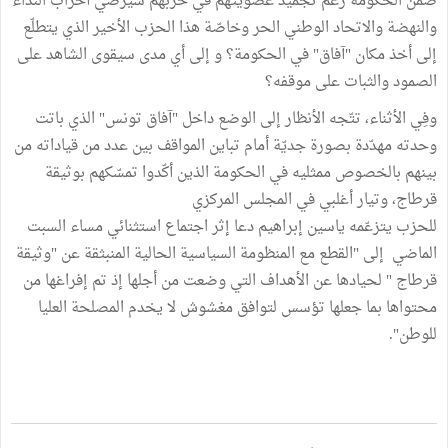
ضمن الحكومة رغم تجميد عضويتهم في حزبهم سيرضي أحزاب النداء
والنهضة والاتحاد الوطني الحر وخاصّة هذا الحزب الأخير الذي يتطلّع
إلى أخذ مكان "آفاق" في الحكومة؟ و إلى أي مدى سيقوى الشاهد على
الصمود والثبات على موقفه؟
وفِي الأثناء، تتّجه الأنظار إلى الوضع داخل "آفاق تونس" الذي باتت
وحدته مهدّدة بصورة جديّة أمام تباين المواقف بين عدد من قياداته من
بينهم بالخصوص ممثليه في الحكومة الذين أكّدوا تمسّكهم بوثيقة
قرطاج، وتيار أغلبي في المجلس المركزي
للحزب يتزعّمه ياسين إبراهيم دعا إثر اجتماع استثنائي مساء السبت
الماضي إلى "القطع مع المنظومة السياسية الحالية المنبثقة عن "وثيقة
قرطاج " لحيادها عن الأهداف التي وضعت من أجلها إذ تم إفراغها من
محتواها بما جعلها تؤسس لتوافق مغشوش لا يخدم المصلحة العليا
للوطن".