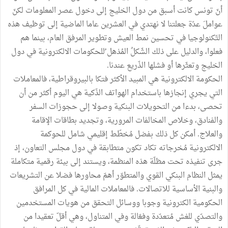
أنّ تونس كانت أسبق من دول الخليج إلى دخول عصر المعلومات لكنّ
عواملَ عدّة جعلتنا لا نهتدي في العشرين عاما الماضية إلى توظيف هذه
التّكنولوجيا في تحسين نمط العيش وتطوير المرفق العام، بينما هم
فعلوا، والدليل على ذلك الشّكلُ المُذهل ُللحكومات الالكترونية في دول
الخليج وتعثّرها أو فشلها الذّريع عندنا.
الحكومة الالكترونية هي المبيد الأكثر فتكا بالبيروقراطية، فالمعاملات
التي يجري إنجازها باستخدام الهواتف الذّكية هي اليوم أكثر من أن
تحصى، بدءا من التحويلات البنكية وصولا إلى حجوزات السفر
والفنادق، وخلاص المخالفات المرورية، وتجديد بطاقات الإقامة
والعلاج. أمكن كل ذلك بفضل مُخطّط إقليمي شامل للحوكمة
الالكترونية مُخرجاته تكاد تكون متطابقة في دول مجلس التعاون، إذ
جرى تنفيذه تحت مظلّة هذه المنظمة، ويستند إلى بيئة رقمية متكاملة
يمثل النظام البنكي القوي والمتطوّر أهمّ محاورها فضلا عن التشريعات
والبنية الأساسية للاتصالات. فالمعاملات المالية في كل المرافق
الحكومية الكترونية وجوبا ووسائل التحقق من هويات المستخدمين
والتصدّي للغش مُتعدّدة وفعّالة وفي المتناول، وهي أقلّ تعقيدا من