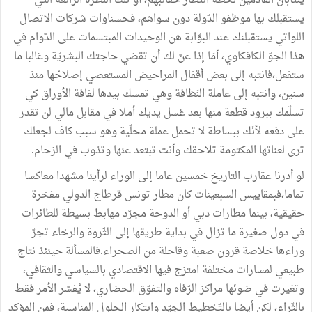
ينتابان القادمين لحظة انتظار حقائبهم، أو تلك النّظرة الزّائغة التي
يستقبلك بها موظفو الدّولة دون سواهم، فحسناوات شركات الاتصال
اللواتي يستقبلنك عند البوّابة هن الوحيدات المبتسمات على الدّوام في
هذا الجوّ الكافكاوي، أمّا إذا عنّ لك أن تقضي حاجتك البشريّة وغالبا ما
ستفعل،فانتبه إلى بعض أقفال المراحيض المستعصي إصلاحُها منذ
سنين، وانتبه إلى عاملة النّظافة وهي تمسك بيدها لفافة الأوراق كي
تسلّمك ببرود قطعة منها بعد غسل يديك أملا في مقابل مالي لن تقدر
على دفعه لأنّك ببساطة لا تحمل عملة محلّية وهو سبب كاف لجعلك
ترى لعناتها المكتومة تلاحقك وأنت تبتعد عنها وتذوب في الزحام.
لو أدرنا عقارب التاريخ خمسين عاما إلى الوراء لرأينا مشهدا معاكسا
تماما،فبمقاييس السبعينات كان مطار تونس قرطاج الدولي مفخرة
حقيقية، بينما مطارات دبي أو الدوحة مجرّد مهابط بسيطة للطائرات
في دول صغيرة ما تزال في بداية طريقها إلى الثّروة والرخاء تجرّ
وراءها خلاصة قرون صعبة وقاحلة من الصحراء.فالمسألة حينئذ نتاج
طبيعي لمسارات مختلفة امتزج فيها الاقتصادي بالسياسي والثقافي،
وتغيرت في ضوئها مراكز الرّفاه والتفوّق الحضاري، لا يُفسّر الأمر فقط
بالثّراء، لكن أيضا بالتّخطيط الجيّد وابتكار الحلول المناسبة، فمن المؤكد