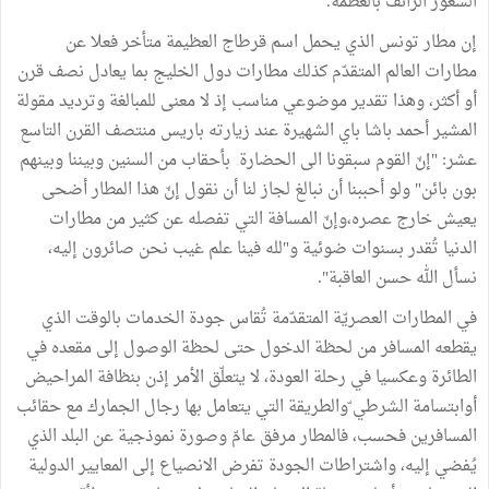
الشّعور الزائف بالعظمة.
إن مطار تونس الذي يحمل اسم قرطاج العظيمة متأخر فعلا عن
مطارات العالم المتقدّم كذلك مطارات دول الخليج بما يعادل نصف قرن
أو أكثر، وهذا تقدير موضوعي مناسب إذ لا معنى للمبالغة وترديد مقولة
المشير أحمد باشا باي الشهيرة عند زيارته باريس منتصف القرن التاسع
عشر: "إنّ القوم سبقونا الى الحضارة بأحقاب من السنين وبيننا وبينهم
بون بائن" ولو أحببنا أن نبالغ لجاز لنا أن نقول إنّ هذا المطار أضحى
يعيش خارج عصره،وإنّ المسافة التي تفصله عن كثير من مطارات
الدنيا تُقدر بسنوات ضوئية و"لله فينا علم غيب نحن صائرون إليه،
نسأل الله حسن العاقبة".
في المطارات العصريّة المتقدّمة تُقاس جودة الخدمات بالوقت الذي
يقطعه المسافر من لحظة الدخول حتى لحظة الوصول إلى مقعده في
الطائرة وعكسيا في رحلة العودة، لا يتعلّق الأمر إذن بنظافة المراحيض
أوابتسامة الشرطي ّوالطريقة التي يتعامل بها رجال الجمارك مع حقائب
المسافرين فحسب، فالمطار مرفق عامّ وصورة نموذجية عن البلد الذي
يُفضي إليه، واشتراطات الجودة تفرض الانصياع إلى المعايير الدولية