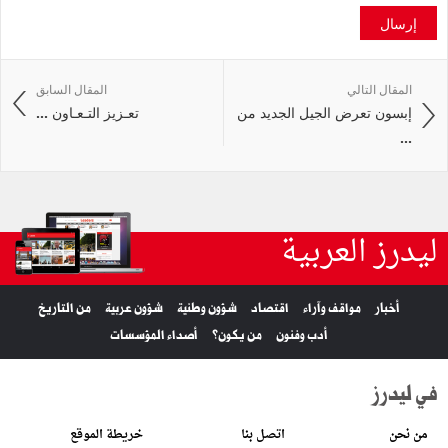
إرسال
المقال التالي
المقال السابق
إبسون تعرض الجيل الجديد من
تعـزيز التـعـاون ...
...
ليدرز العربية
أخبار
مواقف وآراء
اقتصاد
شؤون وطنية
شؤون عربية
من التاريخ
أدب وفنون
من يكون؟
أصداء المؤسسات
في ليدرز
من نحن
اتصل بنا
خريطة الموقع