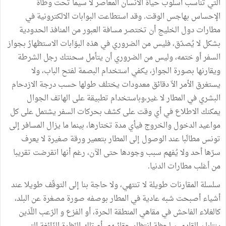
التي تناسب أسلوب حياة الانسان المعاصر لا سيما تحت وطأة
الإحساس بهاجس الوقت. وقد استطاعت البوابات الالكترونية في
مطارات دول الخليج أن تختصر مسافة العبور من المنافذ الحدودية
بشكل لا يُصدّق، فليس من الضروري في هذه البوّابات الاستظهارُ بجواز
السفر أو ختمه، وليس من الضروري أن يتأمل سحنتك رجل الشرطة
ويقارنها بصورة الجواز، يكفي استخدام البصمة لفتح الباب، ولا
يستغرق الأمر الاّ دقائق معدودات يختلف طولها حسب درجة الازدحام
البشري في المطار لا غير،وباستخدام تطبيقة على الهاتف الجوال
يمكنك الاطلاع في أي وقت على كشف بحركات السفر يشتمل على كل
مواعيد الدخول والخروج فيأي مدة تختارها، بينما ما يزال المسافر إلى
تونس مطالَبا عند الوصول إلى المطار بتعمير ورقة صغيرة لا يعرف
سرّها أحد ولا يُفهم سبب وجودها حتى الآن، رغم أنها انقرضت تقريبا
من أغلب مطارات الدنيا.
سلسلة المقارنات طويلة لا تنتهي، ولا حاجة بنا إلى التوقّف طويلا عند
أشياء أصبحت شبه عادية في المطار بوصفه صورة مصغرة عن البلد،
كالغلاء الفاحش في مقاهي المنطقة الحرة، أو الفزع و الرّعب اللّذين