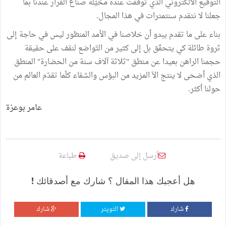
التوقيع الالكتروني الذي توقّفت عنده مخيّلة صناع القرار عندنا بما
جعلنا لا نتقدم سنتمترات في هذا المجال.
بناء على ما تقدم يبدو أن خلاصنا في الأمد المنظور ليس في حاجة إلى
ثروة طائلة كي يتحقّق بل إلى كثير من التّواضع لنقف على حقيقة
حجمنا الراهن بعيدا عن منطق "ثلاثة آلاف سنة من الحضارة" المنطق
الذي أضحى لا ينتج الاّ المزيد من البؤس والشقاء كلّما تقدّم العالم من
حولنا أكثر.
عامر بوعزة
أرسل إلى صديق
طباعة
هل أعجبك هذا المقال ؟ شارك مع أصدقائك !
شارك
التويتر
شارك