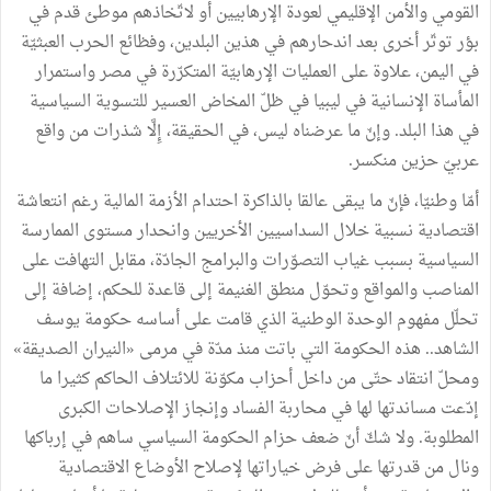
القومي والأمن الإقليمي لعودة الإرهابيين أو لاتّخاذهم موطئ قدم في
بؤر توتّر أخرى بعد اندحارهم في هذين البلدين، وفظائع الحرب العبثيّة
في اليمن، علاوة على العمليات الإرهابيّة المتكرّرة في مصر واستمرار
المأساة الإنسانية في ليبيا في ظلّ المخاض العسير للتسوية السياسية
في هذا البلد. وإنّ ما عرضناه ليس، في الحقيقة، إِلَّا شذرات من واقع
عربيّ حزين منكسر.
أمّا وطنيّا، فإنّ ما يبقى عالقا بالذاكرة احتدام الأزمة المالية رغم انتعاشة
اقتصادية نسبية خلال السداسيين الأخريين وانحدار مستوى الممارسة
السياسية بسبب غياب التصوّرات والبرامج الجادّة، مقابل التهافت على
المناصب والمواقع وتحوّل منطق الغنيمة إلى قاعدة للحكم، إضافة إلى
تحلّل مفهوم الوحدة الوطنية الذي قامت على أساسه حكومة يوسف
الشاهد.. هذه الحكومة التي باتت منذ مدّة في مرمى «النيران الصديقة»
ومحلّ انتقاد حتّى من داخل أحزاب مكوّنة للائتلاف الحاكم كثيرا ما
إدّعت مساندتها لها في محاربة الفساد وإنجاز الإصلاحات الكبرى
المطلوبة. ولا شكّ أنّ ضعف حزام الحكومة السياسي ساهم في إرباكها
ونال من قدرتها على فرض خياراتها لإصلاح الأوضاع الاقتصادية