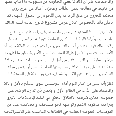
والاجتماعية.غير أنّ ذلك لا يعفي الحكومة من مسؤولية ما أصاب عملها
من تخبّط في معالجة بعض الملفّات وعجزها أحيانا عن طرح رؤى
مجدّدة للخروج من عنق الزجاجة بدل اللجـوء إلى الحلول السهلة، كما
تجـلّى ذلك بالخصوص خلال عرض مشــروع قـانون المالية لسنة 2018.
هكذا يتراءى لنا المشهد في بعض ملامحه، إقليميا ووطنيا، مع مطلع
عام جديد، وأيّاما قليلة قبل الذكرى السابعة لثورة 14 جانفي 2011، في
وقت تملّك فيه التشاؤم أغلب التونسيين، واعتبر فيه 80 بالمائة منهم أنّ
الأمور سارت نحو الأسوإ طيلة السنوات السبع الأخيرة، وفق ما أظهرته
مؤخّرا عملية سبر للآراء. فهل من أمل في أن تسرع البلاد الخطى خلال
سنة 2018 على درب التّعافي من أزمتها الخانقة عسى أن يتبدّل مزاج
التونسيين وينزاح عنهم الكدر والغمّ فيستعيدون الثقة في المستقبل؟
لنقرّ بأنّه ليس من خيار اليوم أمام التونسيين سوى التسلّح بالأمل والكدّ
والاعتماد على الذّات في المقام الأوّل والإيمان بأنّ تدارك الوضع، على
صعوبته، ممكن، شريطة الانطلاق الجدّي في تنفيذ الإصلاحات الكبرى
بمراجعة منظومة الدّعم وتوجيهه نحو مستحقّيه وخصخصة عدد من
المؤسسات العمومية المفلسة في القطاعات التنافسية غير الاستراتيجية