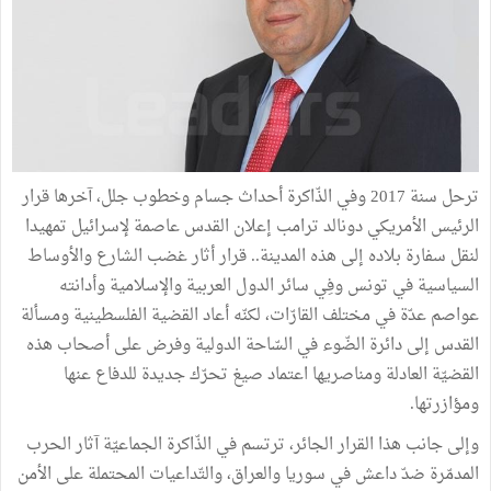
ترحل سنة 2017 وفي الذّاكرة أحداث جسام وخطوب جلل، آخرها قرار
الرئيس الأمريكي دونالد ترامب إعلان القدس عاصمة لإسرائيل تمهيدا
لنقل سفارة بلاده إلى هذه المدينة.. قرار أثار غضب الشارع والأوساط
السياسية في تونس وفِي سائر الدول العربية والإسلامية وأدانته
عواصم عدّة في مختلف القارّات، لكنّه أعاد القضية الفلسطينية ومسألة
القدس إلى دائرة الضّوء في السّاحة الدولية وفرض على أصحاب هذه
القضيّة العادلة ومناصريها اعتماد صيغ تحرّك جديدة للدفاع عنها
ومؤازرتها.
وإلى جانب هذا القرار الجائر، ترتسم في الذّاكرة الجماعيّة آثار الحرب
المدمّرة ضدّ داعش في سوريا والعراق، والتّداعيات المحتملة على الأمن