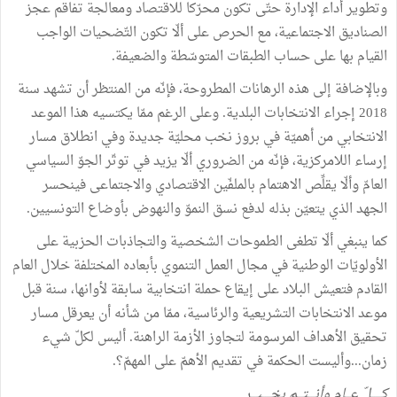
وتطوير أداء الإدارة حتّى تكون محرّكا للاقتصاد ومعالجة تفاقم عجز
الصناديق الاجتماعية، مع الحرص على ألّا تكون التّضحيات الواجب
القيام بها على حساب الطبقات المتوسّطة والضعيفة.
وبالإضافة إلى هذه الرهانات المطروحة، فإنّه من المنتظر أن تشهد سنة
2018 إجراء الانتخابات البلدية. وعلى الرغم ممّا يكتسيه هذا الموعد
الانتخابي من أهميّة في بروز نخب محليّة جديدة وفي انطلاق مسار
إرساء اللامركزية، فإنّه من الضروري ألّا يزيد في توتّر الجوّ السياسي
العامّ وألّا يقلِّص الاهتمام بالملفّين الاقتصادي والاجتماعى فينحسر
الجهد الذي يتعيّن بذله لدفع نسق النموّ والنهوض بأوضاع التونسيين.
كما ينبغي ألّا تطغى الطموحات الشخصية والتجاذبات الحزبية على
الأولويّات الوطنية في مجال العمل التنموي بأبعاده المختلفة خلال العام
القادم فتعيش البلاد على إيقاع حملة انتخابية سابقة لأوانها، سنة قبل
موعد الانتخابات التشريعية والرئاسية، ممّا من شأنه أن يعرقل مسار
تحقيق الأهداف المرسومة لتجاوز الأزمة الراهنة. أليس لكلّ شيء
زمان...وأليست الحكمة في تقديم الأهمّ على المهمّ؟.
كــــــلّ عـــام وأنــــتـــم بخـــــيـــر