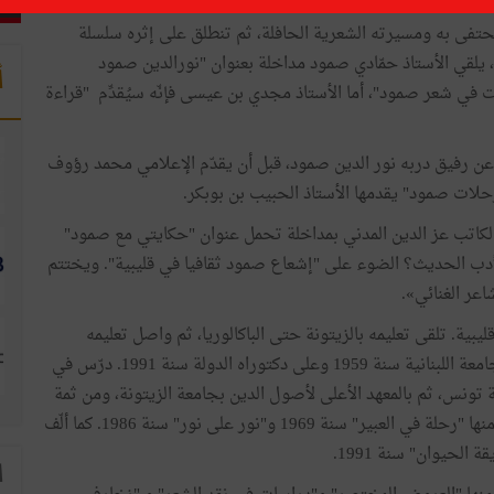
حتفى به ومسيرته الشعرية الحافلة، ثم تنطلق على إثره سلسلة
 يلقي الأستاذ حمّادي صمود مداخلة بعنوان "نورالدين صمود
أ
 في شعر صمود"، أما الأستاذ مجدي بن عيسى فإنّه سيُقدِّم "قراءة
 عن رفيق دربه نور الدين صمود، قبل أن يقدّم الإعلامي محمد رؤوف
حلات صمود" يقدمها الأستاذ الحبيب بن بوبكر.
ح الأحد 10 ديسمبر ويستهلّها الكاتب عز الدين المدني بمداخلة تحمل عنوان "حكايتي مع صمود"
لأدب الحديث؟ الضوء على "إشعاع صمود ثقافيا في قليبية". ويختتم
اعر الغنائي».
لدين صمود هو من مواليد سنة 1932 بمدينة قليبية. تلقى تعليمه بالزيتونة حتى الباكالوريا، ثم واصل تعليمه
العالي بجامعة القاهرة. نال صمود الإجازة في الآداب من الجامعة اللبنانية سنة 1959 وعلى دكتوراه الدولة سنة 1991. درّس في
ة تونس، ثم بالمعهد الأعلى لأصول الدين بجامعة الزيتونة، ومن ثمة
بالمعهد العالي للموسيقى بتونس. كما أصدر دواوين شعرية منها "رحلة في العبير" سنة 1969 و"نور على نور" سنة 1986. كما ألّف
ا