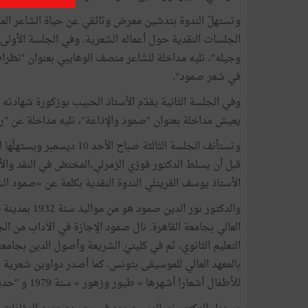
وتستهلّ الندوة بتدشين معرض وثائقي عن حياة الشاعر الم
الجلسات النقدية حول أعماله الشعرية. وفي الجلسة الأولى،
وجيله"، تليه مداخلة للشاعر منصف الوهايبي بعنوان "نظرات
في شعر صمود".
وفي الجلسة الثانية يقدّم الأستاذ الحبيب بوزكورة شهادته
يعيش مداخلة بعنوان "صمود والإذاعة"، تليه مداخلة عن "ر
وتستأنف الجلسة الثالثة صبا
قبل أن يسلط الدكتور فوزي الزمرلي،المختصّ في النقد وا
الأستاذ يوسف القريتلي الندوة النقدية بكلمة عن «صمود الش
والدكتور نور ا
التعليم الثانوي، ثم في كليتيْ الشريعة وأصول الدين بجامع
للأطفال أشعارا أشهرها « طيور وزهور » سنة 1979 و "حديقة الحيوان" سنة 1991.