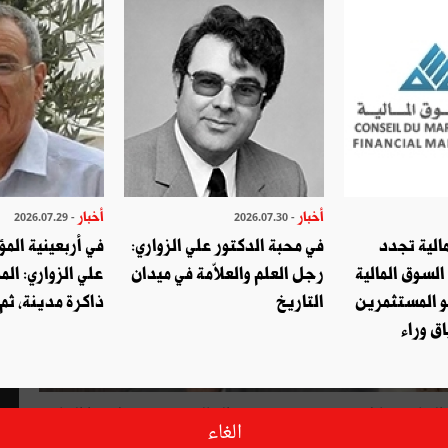
أخبار
أخبار
- 2026.07.29
- 2026.07.30
الية تجدد
في محبة الدكتور علي الزواري:
في أربعينية المؤ
السوق المالية
رجل العلم والعلاّمة في ميدان
علي الزواري: الم
و المستثمرين
التاريخ
ذاكرة مدينة، ثم
ق وراء
احتفاء بنور الدين صمّود ، تنظّم المندوبية الجهوية للشؤون الثقافية بنابل يومي 9 و10 ديسمبر الحالي ، ندوة حول هذا الشاعر
الغاء
قاد والشعراء والأدباء.