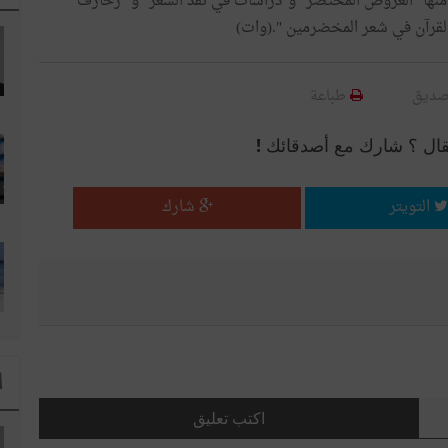
منها "العروض المختصر" و"دراسات في نقد الشعر" و "زخارف
 القرآن في شعر المخضرمين ".(وات)
صديق
طباعة
قال ؟ شارك مع أصدقائك !
التويتر
شارك
ا
اكتب تعليق