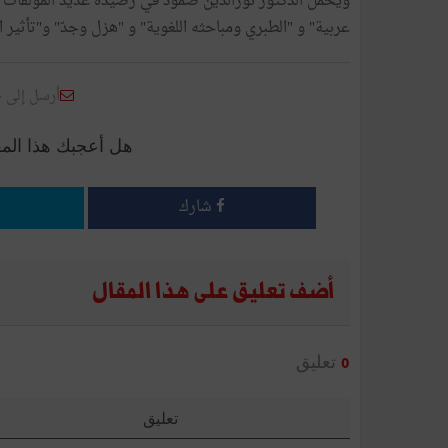
ويحمل الدكتور نورالدين صمود في رصيده عديد المؤلفات 
عربية" و "الطبري ومباحثه اللغوية" و "هزل وجدّ" و"تأثير
أرسل إلى 
هل أعجبك هذا الم
شارك
أضف تعليق على هذا المقال
تعليق
0
تعليق