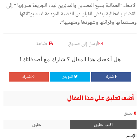
الاتحاد "المطالبة بتتبّع المعتدين والمدبّرين لهذه الجريمة متوجّها " إلى
القضاء بالمطالبة بنفض الغبار عن القضية المودعة لديه بوثائقها
ومستنداتها وقرائنها وشهودها ومتّهميها"،
أرسل إلى صديق
طباعة
هل أعجبك هذا المقال ؟ شارك مع أصدقائك !
شارك
التويتر
شارك
أضف تعليق على هذا المقال
0
تعليق
اكتب تعليق
تعليق
الإسم