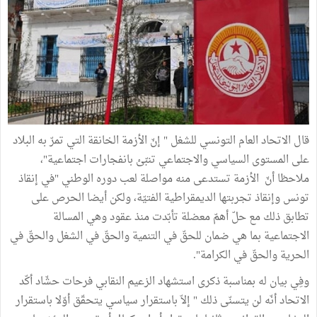
قال الاتحاد العام التونسي للشغل " إنّ الأزمة الخانقة التي تمرّ به البلاد
على المستوى السياسي والاجتماعي تنبّئ بانفجارات اجتماعية"،
ملاحظا أنّ الأزمة تستدعى منه مواصلة لعب دوره الوطني "في إنقاذ
تونس وإنقاذ تجربتها الديمقراطية الفتيّة، ولكن أيضا الحرص على
تطابق ذلك مع حلّ أهمّ معضلة تأبّدت منذ عقود وهي المسالة
الاجتماعية بما هي ضمان للحقّ في التنمية والحقّ في الشغل والحقّ في
الحرية والحقّ في الكرامة".
وفِي بيان له بمناسبة ذكرى استشهاد الزعيم النقابي فرحات حشّاد أكّد
الاتحاد أنّه لن يتسنّى ذلك " إلاّ باستقرار سياسي يتحقّق أوّلا باستقرار