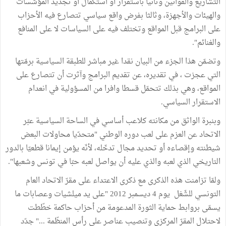
التشاريع والقوانين وثانيا باستقرار أو استكمال أو تجديد المؤسّسات
والهيئات والأجهزة، وثالثا بفرض واقع سياسي تتصارع فيه الأحزاب
على البرامج قبل المواقع وتختلف فيه على السياسات لا على المنافع
والغنائم".
وتضمّن هذا الجزء من البيان نقدا غير مباشر للطبقة السياسية برمّتها
التي عجزت ، في تقديره، عن تقديم البرامج وآثرت أن تتصارع على
المواقع، وهي بذلك تتحمّل قسطا وافرا من المسؤولية في انعدام
الاستقرار السياسي.
وبنبرة الواثق من مكانته كلاعب أساسي في الساحة السياسية عبّر
الاتحاد عن العزم على لعب دوره الوطني "متحدّيا محاولات البعض
شيطنته وإقصاءه أو تحديد مجال تدخّله، لأنّه يؤمن إيمانا قطعيّا بالدور
التاريخي الذي لعبه والذي عليه أن يواصل لعبه حبّا في تونس وشعبها".
ولمّا تزامنت هذه الذكرى مع ذكرى الاعتداء على مقرّ الاتحاد العام
التونسي للشّغل يوم 4 ديسمبر 2012 "على يد ميلشيات وعصابات ما
يسمّى بروابط حماية الثورة المدعومة من أحزاب حاكمة خطّطت
لاحتلال المقرّ المركزي وتنصيب عناصر على رأس المنظّمة ..." جدّد