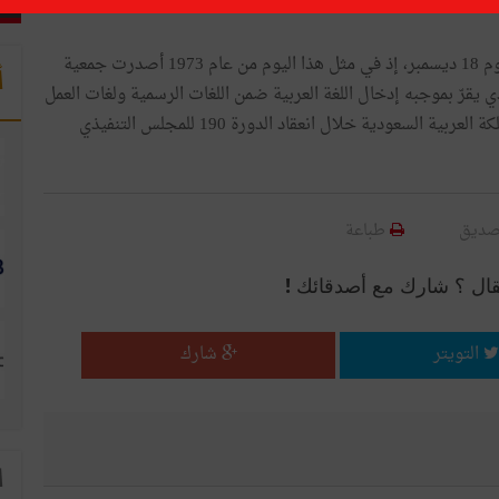
والجدير بالذكر آنّ اليوم العالمي للعربية يحتفل به سنويّا يوم 18 ديسمبر، إذ في مثل هذا اليوم من عام 1973 أصدرت جمعية
أ
تحدة قرارها رقم 3190 في ديسمبر عام 1973، والذي يقرّ بموجبه إدخال اللغة العربية ضمن اللغات الرسمية ولغات العمل
في الأمم المتحدة.بعد اقتراح قدمته المملكة المغربية والمملكة العربية السعودية خلال انعقاد الدورة 190 للمجلس التنفيذي
صديق
طباعة
قال ؟ شارك مع أصدقائك !
التويتر
شارك
ا