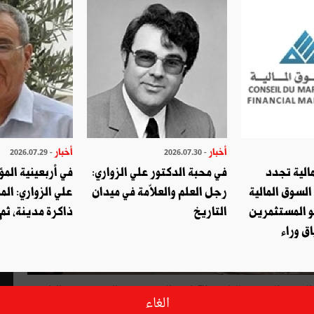
أخبار
أخبار
- 2026.07.29
- 2026.07.30
الية تجدد
في محبة الدكتور علي الزواري:
في أربعينية المؤ
السوق المالية
رجل العلم والعلاّمة في ميدان
علي الزواري: الم
و المستثمرين
التاريخ
ذاكرة مدينة، ثم
ق وراء
ّم المجمع التونسي للعلوم والآداب والفنون "بيت الحكمة" يوم الإثنين
الغاء
 خلالها الأستاذ محمد صلاح الدين الشريف محاضرة بعنوان اللّسان العربي : ما