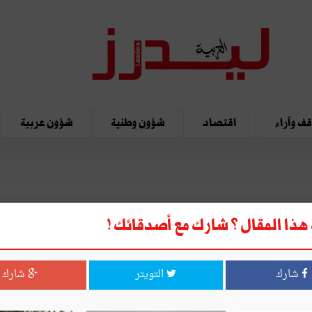
ف وآراء
اقتصاد
شؤون وطنية
شؤون عربية
ذا المقال ؟ شارك مع أصدقائك !
عالمي للعربيّة
شارك
التويتر
شارك