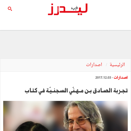
الرئيسية
اصدارات
اصدارات
- 2017.12.03
تجـربة الصـادق بـن مــهـنّي السجنــيّـة في كتـاب