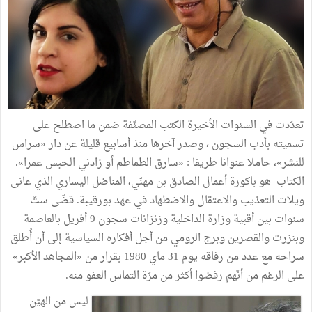
تعدّدت في السنوات الأخيرة الكتب المصنّفة ضمن ما اصطلح على
تسميته بأدب السجون ، وصدر آخرها منذ أسابيع قليلة عن دار «سراس
للنشر»، حاملا عنوانا طريفا : «سارق الطماطم أو زادني الحبس عمرا».
الكتاب هو باكورة أعمال الصادق بن مهنّي، المناضل اليساري الذي عانى
ويلات التعذيب والاعتقال والاضطهاد في عهد بورقيبة. قضّى ستّ
سنوات بين أقبية وزارة الداخلية وزنزانات سجون 9 أفريل بالعاصمة
وبنزرت والقصرين وبرج الرومي من أجل أفكاره السياسية إلى أن أُطلق
سراحه مع عدد من رفاقه يوم 31 ماي 1980 بقرار من «المجاهد الأكبر»
على الرغم من أنّهم رفضوا أكثر من مرّة التماس العفو منه.
ليس من الهيّن