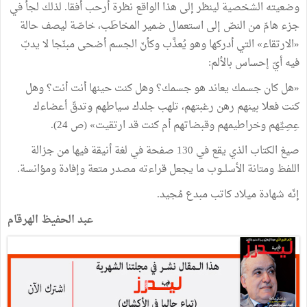
وضعيته الشخصية لينظر إلى هذا الواقع نظرة أرحب أفقا. لذلك لجأ في
جزء هامّ من النصّ إلى استعمال ضمير المخاطَب، خاصّة ليصف حالة
«الارتقاء» التي أدركها وهو يُعذَّب وكأنّ الجسم أضحى مبنّجا لا يدبّ
فيه أيّ إحساس بالألم:
«هل كان جسمك يعاند هو جسمك؟ وهل كنت حينها أنت أنت؟ وهل
كنت فعلا بينهم رهن رغبتهم، تلهب جلدك سياطهم وتدقّ أعضاءك
عِصِيِّهم وخراطيمهم وقبضاتهم أم كنت قد ارتقيت» (ص 24).
صيغ الكتاب الذي يقع في 130 صفحة في لغة أنيقة فيها من جزالة
اللفظ ومتانة الأسلــوب ما يجعل قراءته مصدر متعة وإفادة ومؤانسة.
إنّه شهادة ميلاد كاتب مبدع مُجيد.
عبد الحفيظ الهرقام