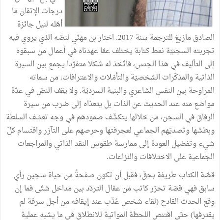
درجات الإتقان ما
أهّله لنيل جائزة
الصادق مازيغ للترجمة سنة 2017. اختار بن مهنّي لنصّه الذي يروي فيه
تجربته السجنيّة نمط كتابة يختلف عمّا عهدناه في أعمال من سبقوه
إلى التأليف في هذا الجنس، فاتّخذ له شكلا متفرّدا يجمع بين السيرة
الذاتية والمذكّرات الشخصيّة والتأمّلات والاعترافات، من سماته
المراوحة بين النفس الشاعري والبنية السرديّة. ولا يقف النصّ في عدّة
مواضع منه عند الحديث عن الذات بل يتعدّاه إلى ضرب من سيرة
الرفاق في السجن، من خلالها يتكشّف صمودهم في وجه تعسّف السلطة
وبطشها وتصديّهم الجماعي لعجرفتها وحرصهم على التآزر واقتسام كلّ
شيء وتفضيل العودة إلى ممارسة طقوس النقد الذاتي والمراجعات
الجماعية على الاختلافات والنزاعات.
قصّة الكتاب طريفة بحقّ، فقبل أن تكون صفحةً من حياة سجين رأي
سابق فهي قصّة تحرّر كاتب من عقال التردّد بين مداخل شتّى فما إن
وقع الحدث القادح (لقاء شخص عُذّب عند إيقافه من أجل سرقة لم
يقترفها) حتّى اقتنص اللحظة المواتية للانطلاق في ما يشبه عملية