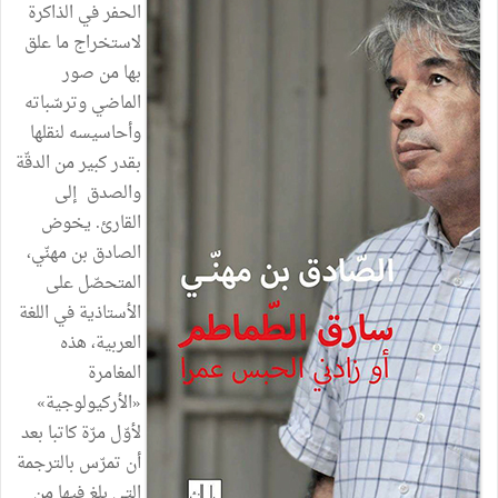
الحفر في الذاكرة
لاستخراج ما علق
بها من صور
الماضي وترسّباته
وأحاسيسه لنقلها
بقدر كبير من الدقّة
والصدق إلى
القارئ. يخوض
الصادق بن مهنّي،
المتحصّل على
الأستاذية في اللغة
العربية، هذه
المغامرة
«الأركيولوجية»
لأوّل مرّة كاتبا بعد
أن تمرّس بالترجمة
التي بلغ فيها من