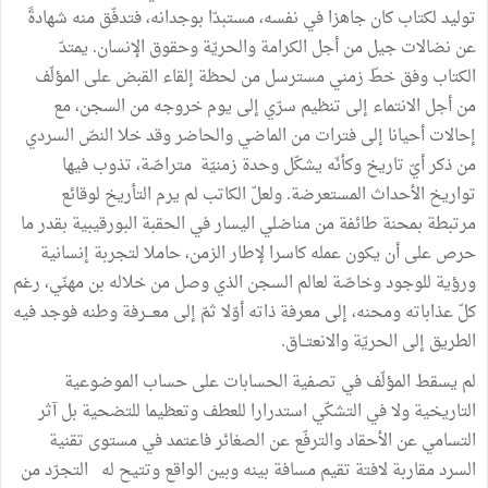
توليد لكتاب كان جاهزا في نفسه، مستبدّا بوجدانه، فتدفّق منه شهادةً
عن نضالات جيل من أجل الكرامة والحريّة وحقوق الإنسان. يمتدّ
الكتاب وفق خطّ زمني مسترسل من لحظة إلقاء القبض على المؤلّف
من أجل الانتماء إلى تنظيم سرّي إلى يوم خروجه من السجن، مع
إحالات أحيانا إلى فترات من الماضي والحاضر وقد خلا النصّ السردي
من ذكر أيّ تاريخ وكأنّه يشكّل وحدة زمنيّة متراصّة، تذوب فيها
تواريخ الأحداث المستعرضة. ولعلّ الكاتب لم يرم التأريخ لوقائع
مرتبطة بمحنة طائفة من مناضلي اليسار في الحقبة البورقيبية بقدر ما
حرص على أن يكون عمله كاسرا لإطار الزمن، حاملا لتجربة إنسانية
ورؤية للوجود وخاصّة لعالم السجن الذي وصل من خلاله بن مهنّي، رغم
كلّ عذاباته ومحنه، إلى معرفة ذاته أوّلا ثمّ إلى معـــرفة وطنه فوجد فيه
الطريق إلى الحريّة والانعتــاق.
لم يسقط المؤلّف في تصفية الحسابات على حساب الموضوعية
التاريخية ولا في التشكّي استدرارا للعطف وتعظيما للتضحية بل آثر
التسامي عن الأحقاد والترفّع عن الصغائر فاعتمد في مستوى تقنية
السرد مقاربة لافتة تقيم مسافة بينه وبين الواقع وتتيح له التجرّد من