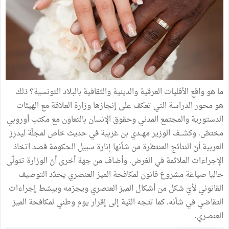
ما هو واقع الأقليات العرقية والدينية والثقافية بالبلاد التونسية؟ ذلك
هو محور الدراسة التي تعكف على إنجازها وزارة العلاقة مع الهيئات
الدستورية والمجتمع المدني وحقوق الإنسان بالتعاون مع مكتب أوروبي
مختصّ. وكشـــف الوزير مهــدي بن غربية في حديث خاص لمجلّة ليدرز
العربية أنّ النتائج المنتظرة من شأنها إنارة سبيل الحكومة قصد اتخاذ
الإجراءات الملائمة في الغرض. وأضاف من جهة أخرى أنّ الوزارة تتولّى
حاليا صياغة مشروع قانون لمكافحة الميز العنصري يحدّد التوصيف
القانوني لأيّ شكل من أشكال الميز العنصري ويجرّمه ويبسّط إجراءات
التقاضي في شأنه. كما تتجه النّية إلى إقرار يوم وطني لمكافحة الميز
العنصري.