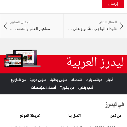
إرسال
المقال التالي
المقال السابق
شُهداء الواجب، شُموع على ...
مفاهيم العلم والشغف ...
ليدرز العربية
أخبار
مواقف وآراء
اقتصاد
شؤون وطنية
شؤون عربية
من التاريخ
أدب وفنون
من يكون؟
أصداء المؤسسات
في ليدرز
من نحن
اتصل بنا
خريطة الموقع