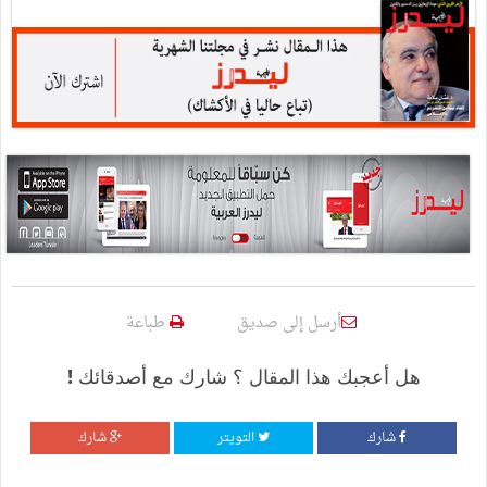
أرسل إلى صديق
طباعة
هل أعجبك هذا المقال ؟ شارك مع أصدقائك !
شارك
التويتر
شارك