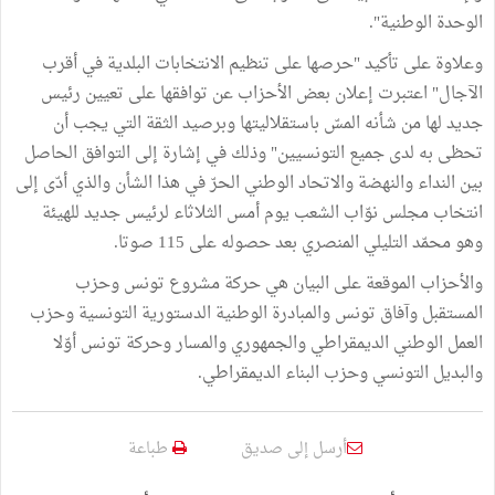
الوحدة الوطنية".
وعلاوة على تأكيد "حرصها على تنظيم الانتخابات البلدية في أقرب
الآجال" اعتبرت إعلان بعض الأحزاب عن توافقها على تعيين رئيس
جديد لها من شأنه المسّ باستقلاليتها وبرصيد الثقة التي يجب أن
تحظى به لدى جميع التونسيين" وذلك في إشارة إلى التوافق الحاصل
بين النداء والنهضة والاتحاد الوطني الحرّ في هذا الشأن والذي أدّى إلى
انتخاب مجلس نوّاب الشعب يوم أمس الثلاثاء لرئيس جديد للهيئة
وهو محمّد التليلي المنصري بعد حصوله على 115 صوتا.
والأحزاب الموقعة على البيان هي حركة مشروع تونس وحزب
المستقبل وآفاق تونس والمبادرة الوطنية الدستورية التونسية وحزب
العمل الوطني الديمقراطي والجمهوري والمسار وحركة تونس أوّلا
والبديل التونسي وحزب البناء الديمقراطي.
أرسل إلى صديق
طباعة