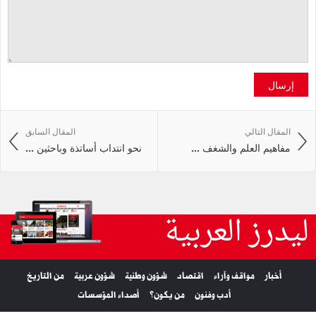
إرسال
المقال التالي
المقال السابق
مفاهيم العلم والشغف ...
نحو انتداب أساتذة وباحثين ...
ليدرز العربية
أخبار
مواقف وآراء
اقتصاد
شؤون وطنية
شؤون عربية
من التاريخ
أدب وفنون
من يكون؟
أصداء المؤسسات