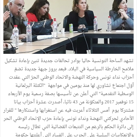
تشهد الساحة التونسية حاليا بوادر تحالفات جديدة تنبئ بإعادة تشكيل
ملامح الخارطة السياسية في البلاد. فبعد بروز جبهة جديدة تضمّ
أحزاب نداء تونس وحركة النهضة والاتحاد الوطني الحرّ التي عقدت
أوّل اجتماع تشاوري لها منذ يومين في مواجهة "الكتلة البرلمانية
الوسطية التقدمية" التي أعلن عن تأسيسها بصفة رسمية يوم الأربعاء
15 نوفمبر 2017 والمتكوّنة من 43 نائبا، أصدرت عشرة أحزاب بيانا
مشتركا يوم أمس الثلاثاء أعربت فيه عن استغرابها واستنكارها " للقرار
الأحادي لحركتي النهضة ونداء تونس بإعادة حزب الإتحاد الوطني الحر
إلى دائرة الحكم بالرغم من التتبعات القضائية التي تطال رئيسه
والإنعكاسات السلبية على الحرب على الفساد التي أعلنتها حكومة