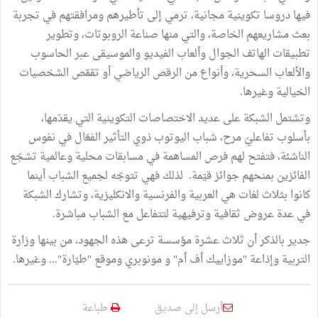
فيها دروسا تكوينية مجانية، ترمي إلى تأطيرهم ومرافقتهم في تجربة
بعث مشاريعهم الخاصة، والتي منها صناعة الروبوتات، وتطوير
تطبيقات الهاتف الجوال وألعاب الفيديو والموسيقى عبر الحاسوب
والألعاب السحرية، وأنواع من الرقص الرياضي أو تقمّص الشخصيات
الخيالية وغيرها.
وتشتمل الشبكة على عديد الاختصاصات التكوينية التي يقدّمها،
بأسلوب تفاعليّ مرح، شباب اليوتوب ذوي التأثير الفعّال في نفوس
الناشئة، فتفتح لهم فرص المساهمة في مسابقات محلية وعالمية تشجّع
الفائزين بمنحهم جوائز قيّمة. لذلك فهي تتوجّه لجميع الشباب أينما
كانوا بثلاث لغات هي العربية والفرنسية والانكليزية، وتشارك الشبكة
في عدة عروض ثقافية وترفيهية لتتفاعل مع الشباب مباشرة.
جدير بالذكر أن ثلاث عشرة مؤسسة ترعى هذه الجهود، من بينها وزارة
التربية وإذاعة "موزاييك أف أم" و مونوبري وموقع "طيّارة"... وغيرها.
أرسل إلى صديق
طباعة