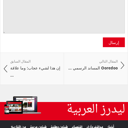
إرسال
المقال التالي
المقال السابق
Ooredoo المساند الرسمي ...
إن هذا لشيء عجاب: وما علاقة
...
ليدرز العربية
أخبار
مواقف وآراء
اقتصاد
شؤون وطنية
شؤون عربية
من التاريخ