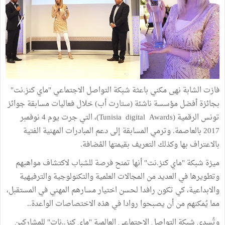
فازت الشابة نهى مكني باعثة شبكة التواصل الاجتماعي "ماي كنز.نت"
بجائزة أفضل مؤسسة ناشئة (ستارت أب) خلال فعاليات مسابقة جوائز
تونس الرقمية (Tunisia digital Awards)، التي جرت يوم 4 نوفمبر
2017 بالعاصمة. وترمي المسابقة إلى دعم المبادرات المهنية الفتية
بالاعتراف بها وكذلك التعريف بقيمتها المُضافة.
ميزة شبكة "ماي كنز.نت" أنها تمنح فرصة للشباب لاكتشاف مواهبهم
وتطويرها في العديد من المجالات العلمية والتكنولوجية والترفيهية
والابداعية، كي تكون رافدا لحسن اختيار مسارهم المهني في المستقبل،
مما يُمكنهم من أن يصبحوا روادا في هذه الاختصاصات الواعدة..
وتُسدي شبكة التواصل الاجتماعي العالمية "ماي كنز..نات" للمشاركين