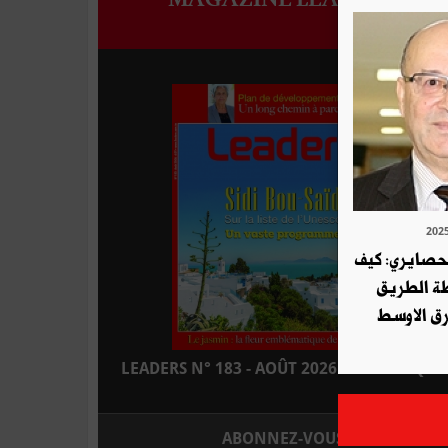
لحصايري: كيف
طة الطريق
ق الاوسط
LEADERS N° 183 - AOÛT 2026 : EN KIOSQUE
ABONNEZ-VOUS