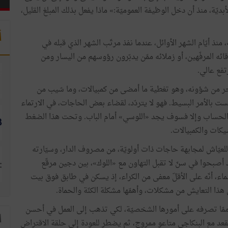
بديّة، منذ أن دخل الوظيفة العموميّة:» ماذا يفعل بذلك المبلغ القليل،
أ
 منذ أيّام الشهر الأوائل، عندما نفذ مرتّب الشهر الذي قبله في
 المرفّهين، أو زملائه ممّن يدبّرون رؤوسهم من اليسار ومن
تفع عالي.
خر من شؤونه، وهو تغطية ما أمضى من كمبيالات، وما سّيب من
 بالأمر البسيط. فهو لا يتردّد، لقضاء بعض الحاجات، في الارتماء
ا الحساب وإلا فسوف يجد «اللوسي» أمام الباب. وتحت هذا الضغط
يكات والكمبيالات.
للعيّاش لمجابهة حاجات ذات أولويّة، من مصروف الدار، وسيّارته
أصبحوا في سنّ لا تقبل التهاون مع «اللوك»، بين دجين مرقّع
ء، أنّه على الأقلّ معفى من الكراء، إذ يسكن في طابق فوق بيت
ي هذا التعايش من مشكلات، وأهمّها مشكلة الكنّة والحماة.
 لها ممّا تصرفه على أمورها الشخصيّة، لكي تذهب إلى العمل في أحسن
ا
 ويقعد مع البنكاجي متاعو ممروج، ثم يضطر للعودة إلى حلقة الاقتراض