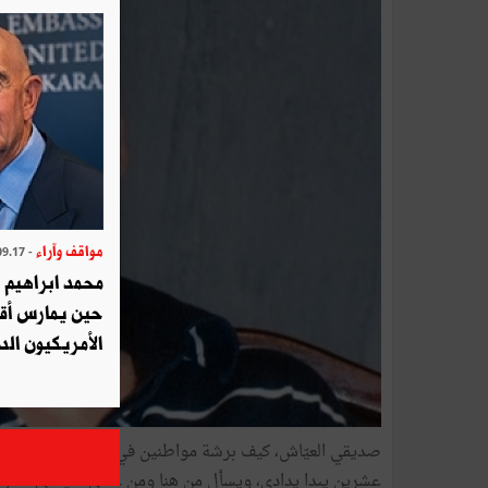
مواقف وآراء
- 2025.09.17
محمد ابراهيم 
حين يمارس أق
الأمريكيون الد
صديقي العيّاش، كيف برشة مواطنين في البلاد هاذية، عايش
عشرين يبدا يدادي، ويسأل من هنا ومن غادي:» ياخي صبّوا وا