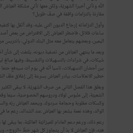
الله وتأتي أخيرا الشهريّة، ولكن معها تأتي مشكلة العيّاش الأ
مقارنة بالتزامات واقفة في صفّ طويل؟
وأول التزاماته إرجاع الديون التي عليه، وقد أثقل بها كتفيه،
ساعات قلائل، فاضطر العيّاش إلى الاقتراض من بعض أصدقائه
اليمين، وبعضهم يتعامل معه مثل البنك الدولي، بانتريس مر
وبعد ما ينتهي العيّاش من تصفية ديونه، يلتفت إلى شأن آ
شيكات، في شراءات بالتسهيلات والتقسيط، وفيها مبالغ ليست
بين أحضان التسهيلات، ناسيا أنّه في يوم آت سيدفع حتم
خطير الانعكاسات، يبادر العيّاش بسرعة إلى إغلاق ملفّ الش
وبغلق هذا الفصل الثاني من صرف الشهريّة، لا يبقى الكثير 
الشعبيّة، إلى ملبوس لولاد ودروسهم الخصوصيّة، سيّما وقد 
وكسكات مقلوبة وحجامة سردوك. ويحمد العيّاش ربّه والسما
الوالد، وهذه نعمة يشعر بها العيّاش عند الشدائد، رغم ما ف
رغم ذلك، ورغم دعم المادام للميزانيّة العائليّة، بما يبقى
هيّه، فإنّ العيّاش لا بدّ أن يتجاوز كل شهر خطّ «الروج»،