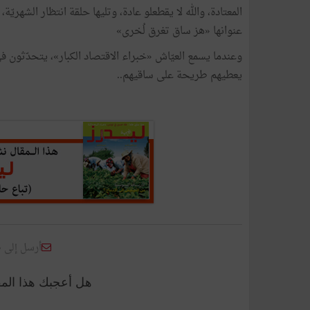
المعتادة، والله لا يقطعلو عادة، وتليها حلقة انتظار الشهري
عنوانها «هز ساق تغرق لُخرى»
وعندما يسمع العيّاش «خبراء الاقتصاد الكبار»، يتحدّثون في
يعطيهم طريحة على ساقيهم..
أرسل إلى 
هل أعجبك هذا الم