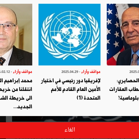
مواقف وآراء
مواقف وآراء
- 2025.02.12
- 2025.04.29
الحصايري:
لإفريقيا دور رئيسي في اختيار
محمد إبراهيم ا
طاب العقارات
الأمين العام القادم للأمم
انتقلنا من خري
بلوماسية!
المتحدة (1)
الى خريطة الشر
الجديد...
 على شهريّة، ينتظر راس الشهر، على أحرّ من الجمر، ومن نهار
الغاء
لا مازالوا؟، ويذهب إلى بانكتو مرات وما يلقى والو، إلى أن يفرج