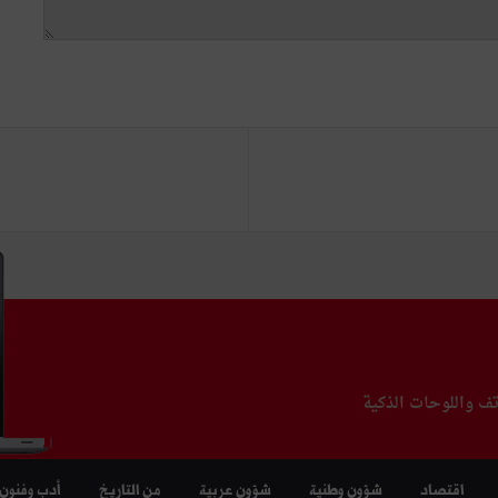
تف واللوحات الذكية
اقتصاد
شؤون وطنية
شؤون عربية
من التاريخ
أدب وفنون