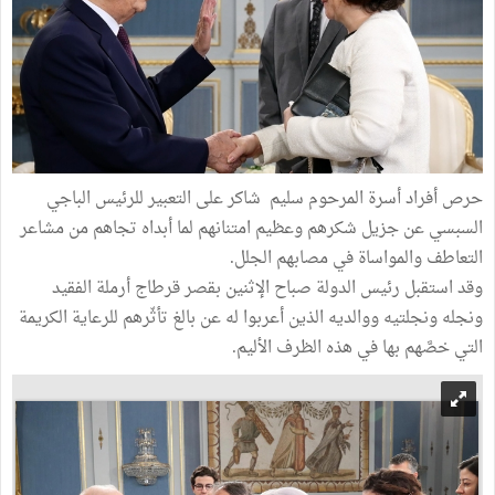
حرص أفراد أسرة المرحوم سليم شاكر على التعبير للرئيس الباجي
السبسي عن جزيل شكرهم وعظيم امتنانهم لما أبداه تجاهم من مشاعر
التعاطف والمواساة في مصابهم الجلل.
وقد استقبل رئيس الدولة صباح الإثنين بقصر قرطاج أرملة الفقيد
ونجله ونجلتيه ووالديه الذين أعربوا له عن بالغ تأثّرهم للرعاية الكريمة
التي خصَّهم بها في هذه الظرف الأليم.