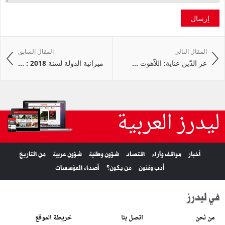
إرسال
المقال التالي
المقال السابق
عز الدّين عناية: اللاّهوت ...
ميزانية الدولة لسنة 2018 : ...
ليدرز العربية
أخبار
مواقف وآراء
اقتصاد
شؤون وطنية
شؤون عربية
من التاريخ
أدب وفنون
من يكون؟
أصداء المؤسسات
في ليدرز
من نحن
اتصل بنا
خريطة الموقع