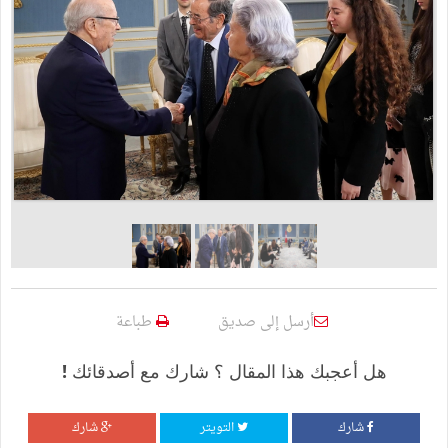
أرسل إلى صديق
طباعة
هل أعجبك هذا المقال ؟ شارك مع أصدقائك !
شارك
التويتر
شارك