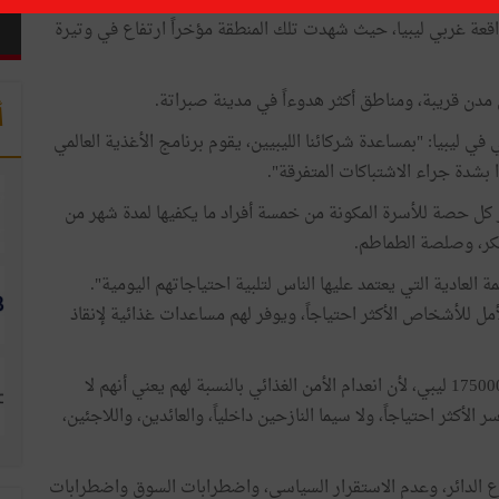
 تقديم مساعدات غذائية ضرورية للأسر النازحة بسبب المواجهات
اقعة غربي ليبيا، حيث شهدت تلك المنطقة مؤخراً ارتفاع في وتيرة
أ
 في ليبيا: "بمساعدة شركائنا الليبيين، يقوم برنامج الأغذية العالمي
عدات غذائية لحوالي 300 أسرة، وتوفر كل حصة للأسرة المكونة من خمسة أفراد ما يكفيها لمدة شهر من
لسكر، وصلصة الطماطم.
العادية التي يعتمد عليها الناس لتلبية احتياجاتهم اليومية".
مل للأشخاص الأكثر احتياجاً، ويوفر لهم مساعدات غذائية لإنقاذ
في عام 2017، يهدف برنامج الأغذية العالمي إلى مساعدة 175000 ليبي، لأن انعدام الأمن الغذائي بالنسبة لهم يعني أنهم لا
 الأكثر احتياجاً، ولا سيما النازحين داخلياً، والعائدين، واللاجئين،
ع الدائر، وعدم الاستقرار السياسي، واضطرابات السوق واضطرابات