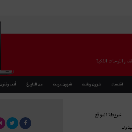
تف واللوحات الذكية
اقتصاد
شؤون وطنية
شؤون عربية
من التاريخ
أدب وفنون
خريطة الموقع
نيت واب