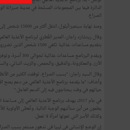
تونس - بدأ برنامج الأغذية العالمي التابع للأمم المتحدة
الدائرة فيما بين المجموعات المسلحة في مدينة صبراتة الو
الصراع.
ومنذ نهاية سبتمبر/أيلول، انتقل أكثر من 15000 شخص إلى مدن قريبة، ومناطق أكثر هدوءاً في مدينة صبراتة.
وقال ريتشارد راجان، المدير القُطري لبرنامج الأغذية العالمي
بتقديم مساعدات غذائية تكفي 1500 شخص الذين تضرروا بشدة جراء الاشتباكات المتفرقة".
ويقدم البرنامج مسا
الأرز، والمعكرونة، والدقيق، والحمص، والزيت النباتي، وا
وقال السيد راجان: "بسبب الصراع، توقفت الكثير من الأنظمة 
وأضاف: "ما يقدمه برنامج الأغذية العالمي من دعم يمنح الأ
حياتهم في وقت يحتاجون فيه إلى الدعم العاجل."
يعلمون من أين ستأتيهم الوجبة التالية. وتُعطى الأولوية للأسر
وكذلك الأسر التي تعولها امرأة لا تعمل.
إن الوضع الإنساني في ليبيا في تدهور مستمر بسبب الصرا