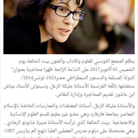
ينظّم المجمع التونسي للعلوم والآداب والفنون بيت الحكمة يوم
الخميس 05 أكتوبر2017 على السّاعة الرّابعة ظهرا محاضرة بعنوان"
الدولة المسلمة والدستور الديمقراطي مصر1923-تونس2014"،
ستقدّمها باللّغة الفرنسيّة الأستاذة مليكة الزغل. وسيتولى الأستاذ عياض
ابن عاشور تقديم المحاضِرة وإدارة النقاش.
والأستاذة مليكة الزغل، أستاذة المعتقدات والممارسات الخاصّة بالإسلام
المعاصر بجامعة هارفارد وهي عضو غير مقيم لقسم العلوم الإنسانية
والاجتماعيّة ببيت الحكمة الذي ترأسه الأستاذة منيرة شابوتو الرمادي .
وهي متحصلة على دبلوم مدرس المعملين العليا (نهج آلم بباريس 1987-