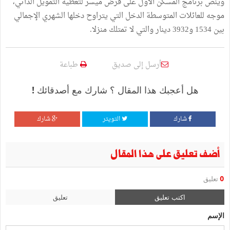
وينص برنامج المسكن الأول على قرض ميسر لتغطية التمويل الذاتي،
موجه للعائلات المتوسطة الدخل التي يتراوح دخلها الشهري الإجمالي
بين 1534 و3932 دينار والتي لا تمتلك منزلا.
أرسل إلى صديق
طباعة
هل أعجبك هذا المقال ؟ شارك مع أصدقائك !
شارك
التويتر
شارك
أضف تعليق على هذا المقال
0
تعليق
اكتب تعليق
تعليق
الإسم