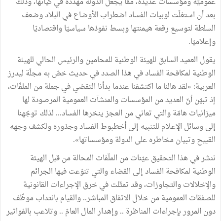
عموميّة ومؤسسات عديدة، ممّا يجعل الدولة مهدّدة في كيانها، وذلك
بعد أن استغلّت لوبيات الفساد اضطراب الأوضاع في البلاد وضعف
السلطة لتوسيع رقعة هيمنتها وبسط نفوذها سياسيّا واقتصاديّا
وإعلاميّا.
يقول العميد السابق للهيئة الوطنية للمحامين والرئيس الحالي للهيئة
الوطنية لمكافحة الفساد في هذا الصدد في حديث خصّ به مجلّة ليدرز
العربية: «لقد هالنا ما اكتشفنا عندما بدأنا التقصّي في جملة من الملفّات،
إذ تبيّن أنّ العديد من المؤسسات والمنشآت العمومية المرصودة لها
ميزانيات هامّة والتي تعاني من العجز ينخرها الفساد... لذلك توجّهنا
إلى وسائل الإعلام للتنبيه إلى أخطبوط الفساد وجذوره ولكشف وجهه
القبيح وتبيان مخاطره على الدولة ومؤسساتها».
ننشر في هذا التحقيق عيّنات من الملّفات المحالة من قبل الهيئة
الوطنية لمكافحة الفساد إلى القضاء والتي تنوّعت فيها الجرائم
والإخلالات والتجاوزات، وقد تمثّلت في خرق الإجراءات القانونية
للصفقات العمومية من خلال الاتفاق المباشر.. والقيام بانتداب موظّف
دون المرور بإجراءات المناظرة .. وإهدار المال العامّ .. وتلاعب بالفواتير