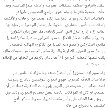
التقيّد بالمبادئ المنظّمة للصفقات العمومية وخاصّة مبدإ المنافسة. وقد
أخلّت الجمعية بالتزاماتها ولم تنجز البرامج المنصوص عليها في
الاتفاقيات الثلاث، وهو ما انجرّ عنه إلغاء العديد من الرحلات والأنشطة
وكذلك عدم تأمين المشاركين، علاوة على تنصّل الجمعية من تعهّداتها
الماليّة إزاء إدارة النزل الذي اختير للإقامة، ممّا جعل إدارة الشؤون
الإدارية والماليّة تتدخّل للتكفّل بتسديد الفواتير مباشرة تفاديا لتعطيل
مغادرة المشاركين وخصم هذه المبالغ من الفاتورة النهائية للجمعيّة.
وواصل مدير الشؤون الإدارية والماليّة تمكين الجمعية من تسبقات ماليّة
بلغت قيمتها الجملية أكثر من 71 ألف دينار، بالرغم من تنصّلها من الإيفاء
بما تعهّدت به.
وقد سبق لهذا المسؤول أن استغلّ صفته وما خوّله له القانون من
صلاحيات الخطّة كمندوب جهوي لديوان التونسيين بالخارج بسوسة
قصد انتداب ابن شقيقته دون المرور بإجراءات المناظرة، فضلا عن أنّ
المنتدب لم تكن له المؤهّلات الكافية للعمل بمصالح الديوان، وذلك قبل
أن يعيّن هذا الشابّ على رأس مكتب للديوان بمدينة مساكن فُتح
خصّيصا له باقتراح من خاله.