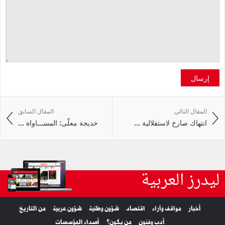
إرسال
المقال التالي
المقال السابق
انتهاك صارخ لاستقلالية ...
خديجة معلّى: المســـاواة ...
ليدرز العربية
أخبار
مواقف وآراء
اقتصاد
شؤون وطنية
شؤون عربية
من التاريخ
أدب وفنون
من يكون؟
أصداء المؤسسات