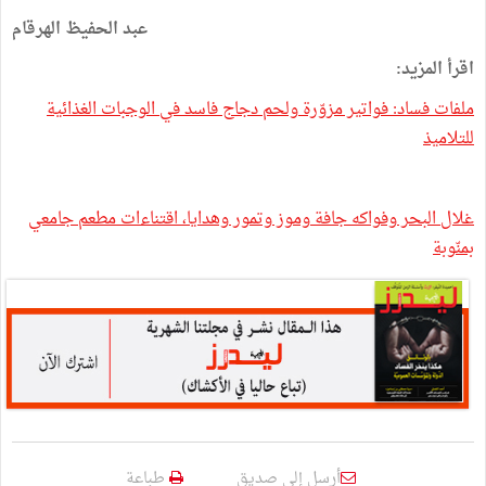
عبد الحفيظ الهرقام
اقرأ المزيد:
ملفات فساد: فواتير مزوّرة ولحم دجاج فاسد في الوجبات الغذائية
للتلاميذ
غلال البحر وفواكه جافة وموز وتمور وهدايا، اقتناءات مطعم جامعي
بمنّوبة
أرسل إلى صديق
طباعة