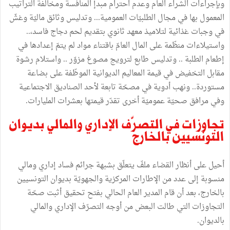
وبإجراءات الشراء العام وعدم احترام مبدإ المنافسة ومخالفة التراتيب
المعمول بها في مجال الطلبيّات العمومية... وتدليس وثائق ماليّة وغشّ
في وجبات غذائية لتلاميذ معهد ثانوي بتقديم لحم دجاج فاسد،..
واستيلاءات منظّمة على المال العامّ باقتناء مواد لم يتمّ إعدادها في
إطعام الطلبة .. وتدليس طابع لترويج مصوغ مزوّر .. واستلام رشوة
مقابل التخفيض في قيمة المعاليم الديوانية الموظّفة على بضاعة
مستوردة.. ونهب أدوية في مصحّة تابعة لأحد الصناديق الاجتماعية
وفي مرافق صحيّة عموميّة أخرى تقدّر قيمتها بعشرات المليارات.
تجاوزات في التصرّف الإداري والمالي بديوان
التونسيين بالخارج
أحيل على أنظار القضاء ملفّ يتعلّق بشبهة جرائم فساد إداري ومالي
منسوبة إلى عدد من الإطارات المركزية والجهويّة بديوان التونسيين
بالخارج، بعد أن قام المدير العام الحالي بفتح تحقيق أثبت صحّة
التجاوزات التي طالت البعض من أوجه التصرّف الإداري والمالي
بالديوان.