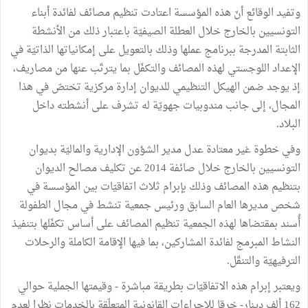
وتفيد الوقائع أنّ هذه المؤسسة اعتادت تنظيم مصائف لفائدة أبناء
التونسيين بالخارج خلال العطلة الصيفيّة باعتبار ذلك من الأنشطة
الثابتة المدرجة ببرنامج عملها وذلك بالتعويل على إمكانياتها الذاتيّة في
الإعداد اللوجستي لهذه المصائف والتكفّل بما يترتّب عنها من مصاريف،
إذ يوجد ضمن الهيكل التنظيمي للديوان إدارة مركزية تختصّ في هذا
المجال، إلى جانب مندوبيات جهويّة له تشرف على أنشطته داخل
البلاد.
وفي خطوة غير معتادة عدل مدير الشؤون الإدارية والماليّة بديوان
التونسيين بالخارج خلال صائفة 2014 عن تكليف مصالح الديوان
بتنظيم هذه المصائف وذلك بإبرام ثلاث اتفاقيّات بين المؤسسة في
شخص مديرها العام السابق ورئيس جمعية تنشط في مجال الطفولة
أُسند بمقتضاها لهذه الجمعية تنظيم المصائف على أساس تكفّلها بتنفيذ
النشاط المبرمج لفائدة المشاركين، بما فيها الإقامة الكاملة والرحلات
الترفيهيّة والتنقّل.
ويعتبر إبرام هذه الاتفاقيّات بطريقة مباشرة - وقيمتها الجملية حوالي
162 ألف دينار- خرقا للإجراءات القانونية المتعلّقة بالخدمات نظرا لعدم