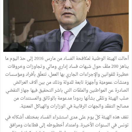
أحالت الهيئة الوطنية لمكافحة الفساد من مارس 2016 إلى حدّ اليوم ما
يناهز 200 ملفّ حول شبهات فساد إداري ومالي وتجاوزات وخروقات
خطيرة للقوانين والإجراءات الجاري بها العمل، تتعلّق بأفراد ومؤسسات
ومنشآت عموميّة وأجهزة تابعة للدولة وذلك من بين آلاف العرائض
الصادرة عن المواطنين والملفّات التي باشر التحقيق فيها جهاز التقصّي
صلب الهيئة وتلقّى بشأنها ردودا مدعومة بالوثائق والمستندات من
مصالح التفقّد والجهات الرقابية في الوزارات والهياكل المعنيّة.
تقف هذه الهيئة كلّ يوم على مدى استشراء الفساد بمختلف أشكاله في
تونس في السنوات الأخيرة. وامتداد أخطبوطه إلى قطاعات ومرافق