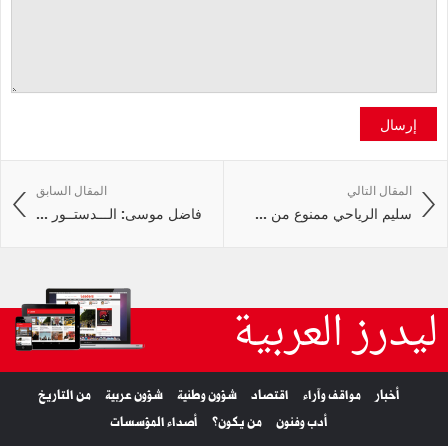
إرسال
المقال التالي
المقال السابق
سليم الرياحي ممنوع من ...
فاضل موسى: الـــدستــور ...
ليدرز العربية
أخبار
مواقف وآراء
اقتصاد
شؤون وطنية
شؤون عربية
من التاريخ
أدب وفنون
من يكون؟
أصداء المؤسسات