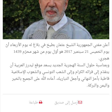
أعلن مفتي الجمهورية الشيخ عثمان بطيخ في بلاغ له يوم الأربعاء أنّ
يوم الخميس 21 سبتمبر 2017 هو أوّل يوم من شهر محرّم 1439
هجري.
وبمناسبة حلول السنة الهجرية الجديد يسعد موقع ليدرز العربية أن
يتقدّم إلى قرائه الكرام وإلى الشعب التونسي والشعوب الإسلامية
قاطبة بأحرّ التهاني وأجمل التباريك. أعاده الله على الجميع بالخير
واليمن والبركة.
أرسل إلى صديق
طباعة