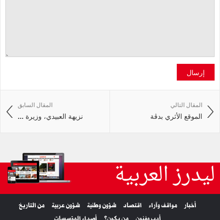
إرسال
المقال التالي
المقال السابق
الموقع الأثري بدڤة
نزيهة العبيدي، وزيرة ...
ليدرز العربية
أخبار
مواقف وآراء
اقتصاد
شؤون وطنية
شؤون عربية
من التاريخ
أدب وفنون
من يكون؟
أصداء المؤسسات