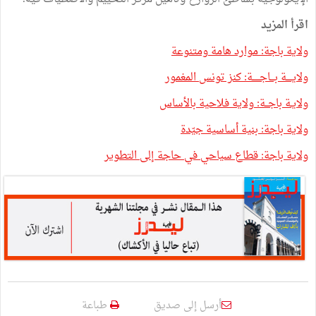
اقرأ المزيد
ولاية باجة: موارد هامة ومتنوعة
ولايــــة بـــاجـــــة: كنز تونس المغمور
ولايـة باجــة: ولاية فلاحية بالأساس
ولاية باجة: بنية أساسية جيّدة
ولاية باجة: قطاع سياحي في حاجة إلى التطوير
أرسل إلى صديق
طباعة