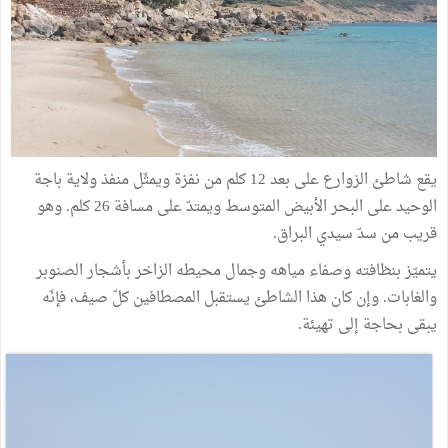
يقع شاطئ الزوارع على بعد 12 كلم من نفزة ويمثّل منفذ ولاية باجة
الوحيد على البحر الأبيض المتوسط ويمتدّ على مسافة 26 كلم. وهو
قريب من سدّ سيدي البراق.
يتميّز بنظافته وصفاء مياهه وجمال محيطه الزاخر بأشجار الصنوبر
والغابات. وإن كان هذا الشاطئ يستقبل المصطافين كلّ صيف، فإنّه
يبقى بحاجة إلى تهيئة.