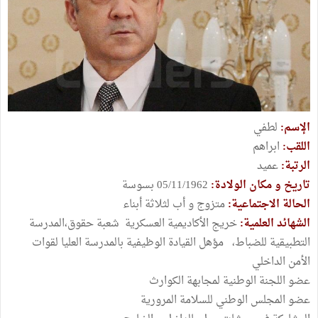
الإسم:
لطفي
اللقب:
ابراهم
الرتبة:
عميد
تاريخ و مكان الولادة:
05/11/1962 بسوسة
الحالة الاجتماعية:
متزوج و أب لثلاثة أبناء
الشهائد العلمية:
خريج الأكاديمية العسكرية شعبة حقوق،المدرسة
التطبيقية للضباط، مؤهل القيادة الوظيفية بالمدرسة العليا لقوات
الأمن الداخلي
عضو اللجنة الوطنية لمجابهة الكوارث
عضو المجلس الوطني للسلامة المرورية