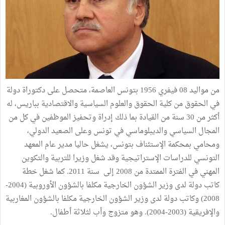
من مواليد 08 فيفري 1956 بتونس العاصمة، متحصل على دكتوراة دولة
في الحقوق من كلية الحقوق والعلوم السياسية والاقتصادية بباريس، له
أكثر من 30 سنة من القيادة بما ذلك إدراة وتحفيز الموظفين في كل من
المجال السياسي والديبلوماسي في تونس وعلى الصعيد الدولي،
ومحامي بمحكمة الإستئناف بتونس، يشغل حاليا مدير عام المعهد
التونسي للدراسات الإستراتيجية وقد شغل وزيرا للتربية والتكوين
المهني في الفترة الممتدة من 2008 إلى سنة 2011. كما شغل خطة
كاتب دولة لدى وزير الشؤون الخارجية مكلفا بالشؤون الأوروبية (2004-
2008) وكاتب دولة لدى وزير الشؤون الخارجية مكلفا بالشؤون المغاربية
والإفريقية (2003-2004). وهو متزوج وأب لثلاثة أطفال.