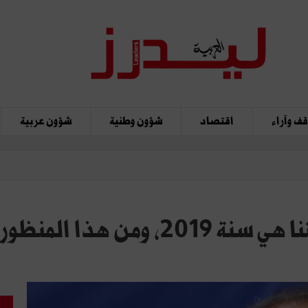
ف وآراء
اقتصاد
شؤون وطنية
شؤون عربية
يوسف الشاهد لليدرز: وِجْهتنا هي سن