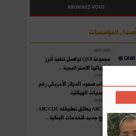
ABONNEZ-VOUS
صداء المؤسسات
29.07.2026
مجموعة QNB تواصل تنفيذ أبرز
أولوياتها الاستراتيجية ...
27.07.2026
أسباب صمود الدولار الأمريكي رغم
التحديات الهيكلية
22.07.2026
بنك ABC يطلق تطبيقته ABC CLIC :
مرجع جديد للخدمات البنكية ...