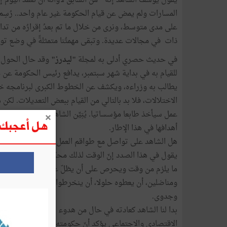
يقول يوسف الشاهد ﺇنّه " من السابق لأوانه أن نعمد اليوم
على مدى متوسط، ونرى من خلال ما تم بعدُ إقرارُه من تداب
ذات في مجالات عديدة. وتبقى مهمتُنا متمثلةً في وضع تونس
في حديث حصري أدلى به لمجلة
"ليدرز"
وقد حال الحول عل
للقيام به في بداية شهر سبتمبر، يدافع رئيس الحكومة عن ح
يطالب به وزراءه، ويكشف عن الخطوط الكبرى لبرنامجه خلال ا
الاختلالات، فلا بد بالتالي من القيام ببعض التعديلات. لكن
هل أعجبك ه
أهدافها في هذا الإطار.
هل الشاهد على تواصل مع طواقم العمل من حوله بما فيه ا
يقول في هذا الصدد ﺇنّ الوقت لذلك محكوم بجملة من الف
ما يلزم من وقت ويحرص على أن يظلّ على اتصال بأعضاده ب
ومناضلين، أن يعطوه حلولا، أن ينخرطوا بقوة في العمل التن
وجدوى.
بدا لنا الشاهد كعادته في حال من هدوء النفس رغم سخون
الاقتصادي والاجتماعي يؤكد أنّ حكومته قادرة على أن تنجز و