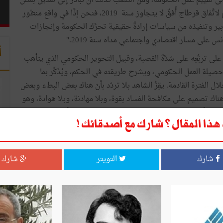
 إلى تقييم عمل الحكومة، ومن الصعب كذلك أن نبادر إلى تعديل بعض
المسارات ولم يمض عن قيام الحكومة غير عام واحد.. رُسِم لاتِّفاق قرطاج أُفقٌ لا يتجاوز سنة 2019، فنحن إذًا في واقع منظور
ير وتنفيذه من سياسات إرادةً حقيقية تحرِّك الحكومة وإنجازات
 على مسار اقتصادي واجتماعي مداه سنة 2019."
أ
ى تربُّعِه على سُدَّةَ القصبة، وقبيل التحوير الحكومي الذي يتأهب
صيلة العمل الحكومي، ويشرح طريقته في الحكم، ويُذَكِّر بما
لفترة القادمة. يقِرُّ الشاهد بلا تردّد بأنّ هناك بعض البطء وبعض
 هناك تصميم على مكافحة الفساد بقوة، وبلا مهادنة، وبلا هوادة، وهو
عمل سيأخذ طابعا مؤسساتيا. يُبَيِّن الشاهد بثقة في النفس كبيرة أنّ حكومته تعمل من منظور مداه سنة 2019 وأنها تضع
ذا المقال ؟ شارك مع أصدقائك !
لكفاية؟ هل يسعى إلى الاستماع إلى أعضاده في سعة من الوقت؟
روض والضغوطات والأمور المستعجلة، لكنه يؤكد أنه يخصص لذلك
شارك
التويتر
شارك
استمرار. هو يلحّ عليهم بشكل خاصّ أن يعملوا كمحاربين
موي وفي مقاومة الفساد وأن يأتوا بأفكار مبتكرة وببرامج ذات نفع
ة الأجواء في غمرة التحوير الحكومي، ورغم صعوبة الظرف
على أن تُطَمْئِن.