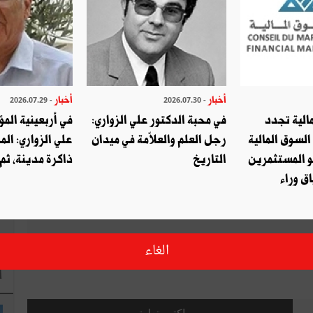
ا
صديق
طباعة
أخبار
أخبار
- 2026.07.29
- 2026.07.30
الية تجدد
في محبة الدكتور علي الزواري:
في أربعينية المؤ
قال ؟ شارك مع أصدقائك !
السوق المالية
رجل العلم والعلاّمة في ميدان
علي الزواري: الم
و المستثمرين
التاريخ
ذاكرة مدينة، ثم
التويتر
شارك
ق وراء
الغاء
ا
اكتب تعليق