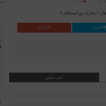
صديق
طباعة
قال ؟ شارك مع أصدقائك !
التويتر
شارك
اكتب تعليق
ا