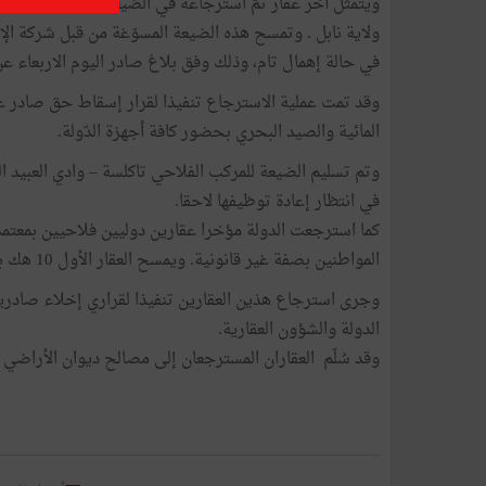
ويتمثّل آخر عقار تمّ استرجاعه في الضيعة الدولية الفلاحية 
في حالة إهمال تام، وذلك وفق بلاغ صادر اليوم الاربعاء عن 
وقد تمت عملية الاسترجاع تنفيذا لقرار إسقاط حق صادر عن 
المائية والصيد البحري بحضور كافة أجهزة الدّولة.
وتم تسليم الضيعة للمركب الفلاحي تاكلسة – وادي العبيد ال
في انتظار إعادة توظيفها لاحقا.
كما استرجعت الدولة مؤخرا عقارين دوليين فلاحيين بمعت
المواطنين بصفة غير قانونية. ويمسح العقار الأول 10 هك بينما تبلغ مساحة العقار الثاني 3,6 هك.
وجرى استرجاع هذين العقارين تنفيذا لقراري إخلاء صادرين
الدولة والشؤون العقارية.
وقد سُلّم العقاران المسترجعان إلى مصالح ديوان الأراضي الد