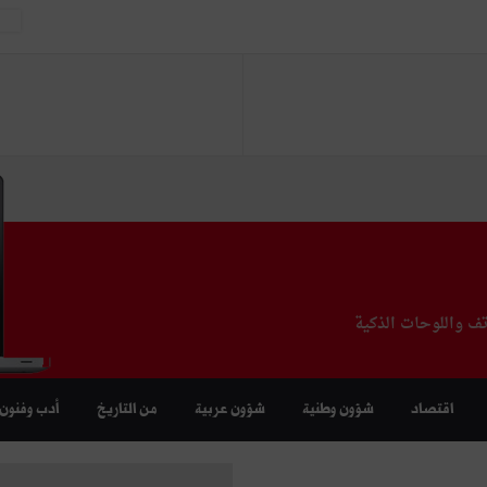
تف واللوحات الذكية
اقتصاد
شؤون وطنية
شؤون عربية
من التاريخ
أدب وفنون