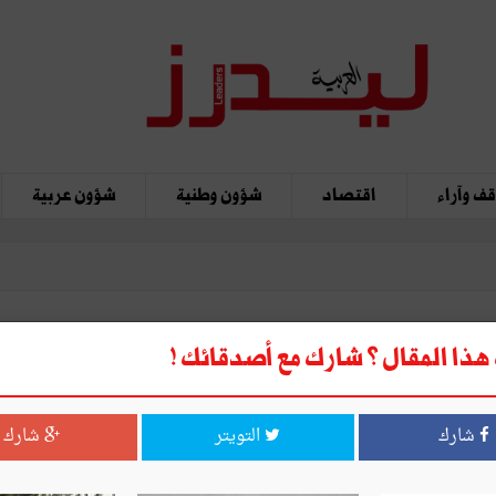
ف وآراء
اقتصاد
شؤون وطنية
شؤون عربية
ذا المقال ؟ شارك مع أصدقائك !
تكلسة وطبرقة
شارك
التويتر
شارك