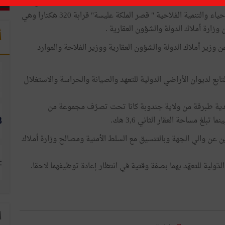
المسماة "النزاهة " الكائنة بمنطقة العريمة بمعتمدية تاكلسة من
ولاية نابل . وتمسح هذه الضيعة المسوّغة من قبل شركة الإحياء والتنمية الفلاحية " قصر الملكة عليسة" قرابة 320 هكتارا وهي
وزارة أملاك الدولة والشؤون العقارية .
أ
وزير أملاك الدولة والشؤون العقارية ووزير الفلاحة والموارد
تابع لديوان الأراضي الدولية للتعهد والصيانة والحراسة والاستغلال
مدية طبرقة من ولاية جندوبة كانا تحت تصرّف مجموعة من
 عن والي الجهة وبالتنسيق مع السلط الأمنية ومصالح وزارة أملاك
ّولية للتعهّد بهما بصفة وقتية في انتظار إعادة توظيفهما لاحقا.
ا