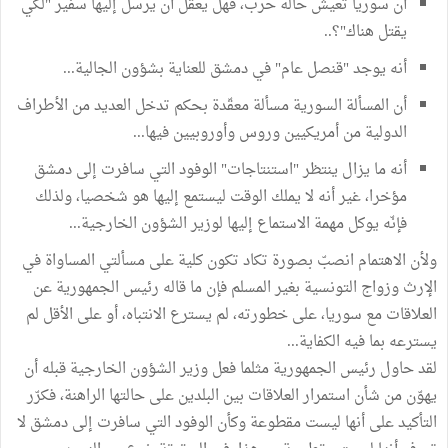
أن سوريا تعيش حالة حرب، فهل يعقل أن يرسل إليها سفير "لكي
يقتل هناك"؟..
أنه يوجد "قنصل عام" في دمشق للعناية بشؤون الجالية...
أن المسألة السورية مسألة معقّدة بحكم تدخل العديد من الأطراف
الدولية من أمريكيين وروس وأوروبيين فيها...
أنه ما يزال ينتظر "استنتاجات" الوفود التي سافرت إلى دمشق
مؤخرا، غير أنه لا يملك الوقت ليستمع إليها هو شخصيا، ولذلك
فإنّه يوكل مهمة الاستماع إليها لوزير الشؤون الخارجية...
ولأن الاهتمام انصبّ بصورة تكاد تكون كلية على مسألتي المساواة في
الإرث وزواج التونسية بغير المسلم فإن ما قاله رئيس الجمهورية عن
العلاقات مع سوريا، على خطورته، لم يسترع الانتباه، أو على الأقل لم
يسترعه بما فيه الكفاية...
لقد حاول رئيس الجمهورية مثلما فعل وزير الشؤون الخارجية قبله أن
يهوّن من شأن استمرار العلاقات بين البلدين على حالتها الراهنة، فكرّر
التأكيد على أنها ليست مقطوعة وكأن الوفود التي سافرت إلى دمشق لا