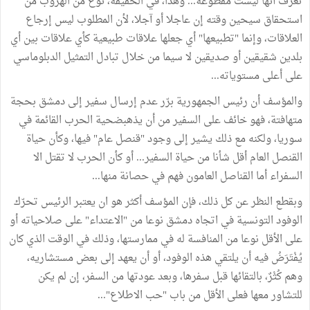
تعرف أنها ليست مقطوعة... وهذا، في الحقيقة، نوع من الهروب من
استحقاق سيحين وقته إن عاجلا أو آجلا، لأن المطلوب ليس إرجاع
العلاقات، وإنما "تطبيعها" أي جعلها علاقات طبيعية كأي علاقات بين أي
بلدين شقيقين أو صديقين لا سيما من خلال تبادل التمثيل الدبلوماسي
على أعلى مستوياته...
والمؤسف أن رئيس الجمهورية برّر عدم إرسال سفير إلى دمشق بحجة
متهافتة، فهو خائف على السفير من أن يذهبضحية الحرب القائمة في
سوريا، ولكنه مع ذلك يشير إلى وجود "قنصل عام" فيها، وكأن حياة
القنصل العام أقل شأنا من حياة السفير... أو كأن الحرب لا تقتل الا
السفراء أما القناصل العامون فهم في حصانة منها...
وبقطع النظر عن كل ذلك، فإن المؤسف أكثر هو ان يعتبر الرئيس تحرّك
الوفود التونسية في اتجاه دمشق نوعا من "الاعتداء" على صلاحياته أو
على الأقل نوعا من المنافسة له في ممارستها، وذلك في الوقت الذي كان
يُفْتَرَضُ فيه أن يلتقي هذه الوفود، أو أن يعهد إلى بعض مستشاريه،
وهم كُثْرٌ، بالتقائها قبل سفرها، وبعد عودتها من السفر، إن لم يكن
للتشاور معها فعلى الأقل من باب "حب الاطلاع"...