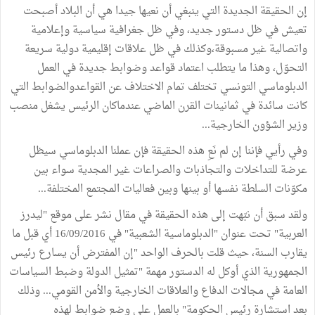
إن الحقيقة الجديدة التي ينبغي أن نعيها جيدا هي أن البلاد أصبحت
تعيش في ظل دستور جديد، وفي ظل جغرافية سياسية وإعلامية
واتصالية غير مسبوقة،وكذلك في ظل علاقات إقليمية دولية سريعة
التحوّل، وهذا ما يتطلب اعتماد قواعد وضوابط جديدة في العمل
الدبلوماسي التونسي تختلف تمام الاختلاف عن القواعدوالضوابط التي
كانت سائدة في ثمانينات القرن الماضي عندماكان الرئيس يشغل منصب
وزير الشؤون الخارجية...
وفي رأيي فإننا إن لم نَعِ هذه الحقيقة فإن عملنا الدبلوماسي سيظل
عرضة للتداخلات والتجاذبات والصراعات غير المجدية سواء بين
مكوّنات السلطة نفسها أو بينها وبين فعاليات المجتمع المختلفة...
ولقد سبق أن نبّهت إلى هذه الحقيقة في مقال نشر على موقع "ليدرز
العربية" تحت عنوان "الدبلوماسية الشعبية" في 16/09/2016 أي قبل ما
يقارب السنة، حيث قلت بالحرف الواحد "إن المفترض أن يسارع رئيس
الجمهورية الذي أوكل له الدستور مهمة "تمثيل الدولة وضبط السياسات
العامة في مجالات الدفاع والعلاقات الخارجية والأمن القومي... وذلك
بعد استشارة رئيس الحكومة" بالعمل على وضع ضوابط لهذه