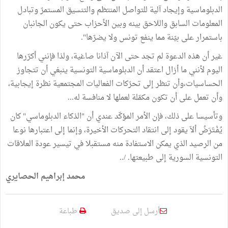
الدبلوماسية وإيجاد آلية للتواصل المنتظم والتنسيق المستمرّ وتبادل
المعلومات السابق واللاحق بينه وبين الأحزاب حتى يكون الجانبان
باستمرار على بيّنة مما ينفع تونس ولا يضرّها".
غير أن هذه الدعوة لم تجد حتى الآن آذانا صاغية، ولذا فإنني أكرّرها
اليوم لأنني ما أزال اعتقد أن الدبلوماسية التونسية ينبغي أن تتجاوز
الحساسيات،وأن تنظر إلى تحرّكات الفعاليات المجتمعية نظرة إيجابية،
وأن تعمل على أن تكون مكمّلة لعملها لا منافسة له...
وتأسيسا على ذلك، فإن الأمر المؤكّد عندي أن "الذكاء الدبلوماسي" كان
يُفْـتَرَضُ ألاّ يقود إلى انتقاد التحركات الأخيرة، وإنما إلى اعتبارها نوعا
من الرصيد الذي يمكن الاستفادة منه مستقبلا في تيسير عودة العلاقات
التونسية السورية إلى طبيعتها. /..
محمد إبراهيم الحصايري
أرسل إلى صديق
طباعة