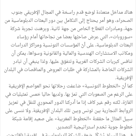
هناك مداخل متعدّدة لوضع قدم راسخة في المجال الإفريقي جنوب
الصحراء، وهو أمر يحتاج إلى التكامل بين دور البعثات الدبلوماسية من
جهة، ومبادرات القطاع الخاص من جهة ثانية. وبرهنت تجربة شركة
«سوروبات»، التي عرض صاحبُها بعضا من نجاحاتها أمام رؤساء
البعثات الدبلوماسية، على أنّ المؤسسات التونسية ومراكز الدراسات
ومكاتب الاستشارات الهندسية والمالية والقانونية وسواها، يمكن أن
تنافس كبريات الشركات الغربية وتتفوّق عليها. ولذا ينبغي أن تبادر
الشركات الخاصّة بالمشاركة في طلبات العروض والمناقصات في البلدان
الإفريقية.
كما أنّ «الخطوط التونسية» ضاعفت رحلاتها نحو العواصم الإفريقية
على الرغم من الصعوبات التي تمرّ بها. ولديها حاليا خمس تمثيليات في
القارّة، لكنه رقم غير كاف إذا ما أدركنا الدور المحوري للنقل في تعزيز
الروابط التجارية بين تونس وبين تلك البلدان الإفريقيّة. ولا ننسى على
سبيل المثال ما حققتهُ «الخطوط المغربية» على صعيد إقامة شبكة
خطوط جوية تخدم استراتيجية التصدير.
في هذا السياق يُشكّل ضعف الشبكة الدبلوماسية في إفريقيا (افتُتحت