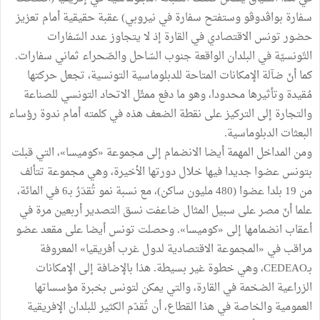
سفارة بواڤدوڤو وستفتح سفارة في نيروبي) عقبة حقيقية أمام تعزيز
حضور تونس الاقتصادي في القارة إذ لا يتجاوز عدد السّفارات
التّونسيّة في البلدان الواقعة جنوب السّاحل والصّحراء ثماني سفارات.
كما أنّ ضآلة الإمكانات المتاحة للدبلوماسية التونسية، تجعل حركتها
مُقيدة وتأثيرها محدودا، وهو ما دفع ممثّل الاتحاد التونسي للصناعة
والتجارة إلى التركيز على نقطة الضعف هذه في كلمته أمام ندوة رؤساء
البعثات الدبلوماسية.
ومن المداخل المهمة أيضا الانضمام إلى مجموعة «كوميسا»، التي قبلت
بتونس عضوا جديدا فيها خلال دورتها الأخيرة، وهي مجموعة تتألف
من 19 بلدا عضوا (480 مليون ساكن)، مع نسبة نمو تُقدَرُ بـ6 في المائة،
علما أنّ مصر على سبيل المثال ضاعفت نسق التصدير أربعين مرة في
أعقاب انضمامها إلى «كوميسا». وحصلت تونس أيضا على مقعد عضو
مراقب في «المجموعة الاقتصادية لدول غرب أفريقيا» المعروفة
بـCEDEAO، وهي خطوة غير بسيطة. هذا بالإضافة إلى الإمكانات
الزراعية الضخمة في القارة، والتي يمكن لتونس بخبرة مؤسساتها
العمومية والخاصة في هذا القطاع، أن تُقدّم الكثير للبلدان الإفريقية