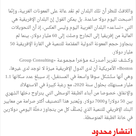
واللافتُ للنظر أنّ تلك البلدان لم تعُد عالة على المعونات الغربية، وإنّما
أصبحت اليوم دولا صاعدة. بل يمكن القول إنّ البلدان الإفريقية هي
التي «تساعد» البلدان الغربية اليوم وليس العكس، إذ أنّ التحويلات
المالية من إفريقيا إلى الخارج وصلت إلى 60 مليار دولار، بينما لم
يتجاوز حجم المعونة الدولية المقدّمة للتنمية في القارة الإفريقية 50
مليار دولار.
وكــشـف تقـرير أصدرتـــه مـؤخرا مجـمـوعـة «Group Consulting
Boston» الأمريكية أنّ لدى الدول الإفريقية ميزة لا توجد لدى غيرها،
وهي أنها ستُشكل سوقا واسعة في المستقبل، إذ سيبلغ عدد سكانها 1.1
مليار مستهلك بحلول سنة 2020، مع رغبة كبيرة في الاستهلاك
والإنفاق، خصوصا من أبناء الطبقة الوسطى التي يتراوح دخلها الشهري
بين 50 دولارا و7000 دولار. ويُعتبر هذا التصنيف أكثر صرامة من معايير
البنك الإفريقي للتنمية الذي يُصنِّفُ كل من يتجاوز دخلُهُ اليومي دولارين
في خانة الطبقة المتوسطة.
انتشار محدود