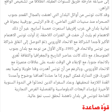
إلى صياغة خارطة طريق للسنوات المقبلة، انطلاقا من تشخيص الواقع
الراهن.
وقد كانت تونس من أوائل البلدان التي اهتمّت بالمجال المُمتدِ جنوب
الصحراء منذ ستينات القرن الماضي، إذ قام الرئيس بورقيبة بجولة في
ثمانية بلدان في غرب إفريقيا استمرت خمسة أسابيع. غير أنّ ذلك
الاهتمام لم يلبث أن خفت في الفترات اللاحقة، إذ أولت تونس الاهتمام
الأكبر لأجندا الشراكة مع الاتحاد الأوروبي (تمّ التوصل إلى اتفاق شراكة
بين تونس والاتحاد في 1995، وكان الأوّل من نوعه مع بلدان جنوب
المتوسط). مع ذلك كانت عناصر التاريخ والجغرافيا والثقافة تُغري
بالاتجاه جنوبا، مع الإبقاء في الوقت نفسه على علاقات متميزة مع
الاتحاد الأوروبي. وبالرغم من أنّ تونس أهدرت وقتا طويلا وثمينا بعد
الثورة، فإنّ التدارك مُمكن اليوم إذا ما حدّدنا أهدافنا بوضوح وأعددنا
العُدة اللازمة لتحقيقها. وعدّد السفراء الذين تحدّثوا في الندوة السنوية
الأخيرة لرؤساء البعثات الدبلوماسية والقنصلية الفرص التجارية
المُتاحة لتونس في بلدان ناهضة تُحقق نسب نموّ عالية.
قوّة صاعدة