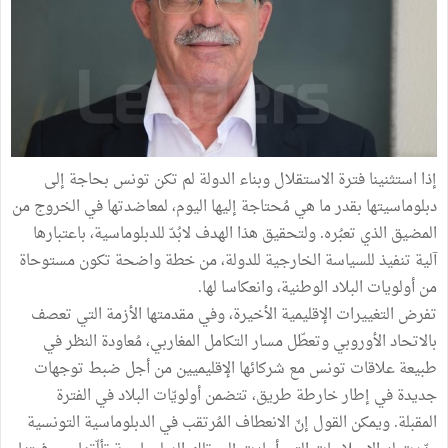
إذا استثنينا فترة الاستقلال وبناء الدولة لم تكن تونس بحاجة إلى
دبلوماسيتها بقدر ما هي مُحتاجة إليها اليوم، لمعاضدتها في الخروج من
المضيق الذي تعبُره. ولتحقيق هذا الهدف لابُدّ للدبلوماسية، باعتبارها
آلية تنفيذ للسياسة الخارجية للدولة، من خطة واضحة تكون مستوحاة
من أولويات البلاد الوطنية، وانعكاسا لها.
تفرض التغييرات الإقليمية الأخيرة، وفي مقدمتها الأزمة التي تعصف
بالاتحاد الأوروبي وتعطّل مسار التكامل المغاربي، مُعاودة النظر في
طبيعة علاقات تونس مع شركائها الإقليميين من أجل ضبط توجهات
جديدة في إطار خارطة طريق، تتضمن أولويّات البلاد في الفترة
المقبلة. ويمكن القول إنّ الانعطاف المُرتقب في الدبلوماسية التونسية