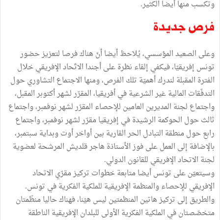
وتكسب منها أيضا الكثير.
فرص جديدة
وعلى الصعيد المؤسسي، يُلاحظ أيضا أنّ هناك فرصا لتعزيز حضور
تونس إفريقيّا، فيكفي إلقاء نظرة على أجندا الاتّحاد الإفريقي خلال
الفترة المقبلة لندرك أهميّة تلك الفرص، ومنها الاجتماع التشاوري حول
التدفّقات المالية غير الشرعية في أفريقيا، المقرّر لشهر أكتوبر المقبل،
واجتماع لجنة المديرين العامين للإحصاء المقرّر لشهر نوفمبر، واجتماع
ثالث حول الحوكمة الرشيدة في إفريقيا مقرّر لشهر نوفمبر، واجتماع
رابع حول منطقة التبادل الحر القارية بين أواخر أوت وبداية سبتمبر،
بالإضافة إلى العمل على فوز الأستاذة هاجر قلديش المرشحة لعضوية
لجنة الاتحاد الإفريقي للقانون الدولي.
وسيتعيّن على تونس أيضا متابعة خطوات تركيز مقرّي الاتحاد
الإفريقي للإحصاء والمنظمة الإفريقية للملكية الفكرية في تونس.
والطريق إلى تركيز هاتين المنظمتين ليس هيّنا، فهناك حاليا منظّمتان
متخصّصتان في الملكية الفكرية الأولى للبلدان الإفريقية الناطقة