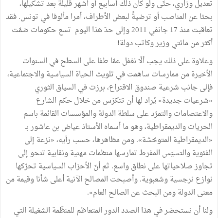
تعديل وزاري، حتّى ولو كان ذلك أسابيع أو أشهر قليلة بعد تشكيلها،
بحثا عن المناصب أو ترضيةً لبعض الأطراف، أمرا مألوفا في تونس. فقد
تعاقبت منذ 17 جانفي 2011 وإلى حدّ هذا اليوم تسع حكومات ضمّت
أكثر من مائتي وزير وكاتب دولة!
وعلاوة على ذلك يجب ألّا نغفل عمّا طفا على السطح في السنوات
الأخيرة من ممارسات ساهمت في تلويث الحياة السياسية والاجتماعية،
فإلى جانب شرعية صندوق الاقتراع، برزت في السياق الثوري
«شرعيات جديدة» يُراد لها أن تتكرّس من خلال حكم الشارع
والاعتصامات والتمرّد على سلطة الدولة والمؤسسات القائمة باسم
الحريات والديمقراطية، وهو ما أسماه الأستاذ عياض بن عاشور بـ
«الديمقراطية المتوحّشة». ومن مظاهرها، حسب رأيه، «نزعة إلى
الفئوية والتسيّس المفرط تمارسها منظمات مهنية ونقابية تنحو إلى
تجاوز صلاحياتها على نطاق واسع. ثم أنّ الأحزاب السياسية تحرّكها
نوازع نرجسية وشعبوية. وأصبحت المصالح الآنية أعلى شأنا وقيمة من
معنى الدولة ومن البحث عن الصالح العام».
ولنا أن نستحضر في هذا الصدد الدور المتعاظم للمنظّمة الشغيلة التي