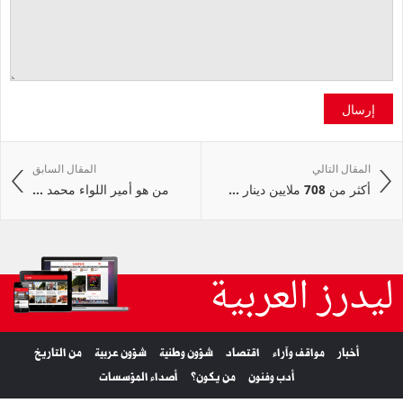
إرسال
المقال التالي
المقال السابق
أكثر من 708 ملايين دينار ...
من هو أمير اللواء محمد ...
ليدرز العربية
أخبار
مواقف وآراء
اقتصاد
شؤون وطنية
شؤون عربية
من التاريخ
أدب وفنون
من يكون؟
أصداء المؤسسات