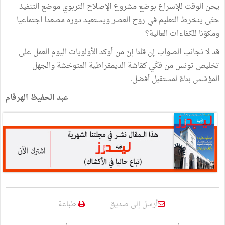
يحن الوقت للإسراع بوضع مشروع الإصلاح التربوي موضع التنفيذ
حتّى ينخرط التعليم في روح العصر ويستعيد دوره مصعدا اجتماعيا
ومكوّنا للكفاءات العالية؟
قد لا نجانب الصواب إن قلنا إنّ من أوكد الأولويات اليوم العمل على
تخليص تونس من فكّي كمّاشة الديمقراطية المتوحّشة والجهل
المؤسَّس بناءً لمستقبل أفضل.
عبد الحفيظ الهرقام
أرسل إلى صديق
طباعة