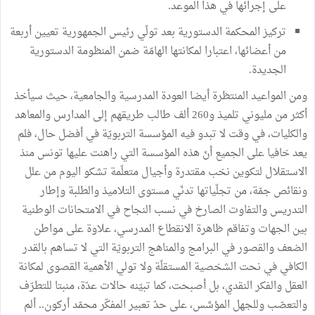
على إجرائها في هذا الموعد.
تركيز المحكمة الدستورية بعد تولّي رئيس الجمهورية تعيين أربعة
من أعضائها، اعتبارا لمكانتها الهامّة ضمن المنظومة الدستورية
الجديدة.
ومن المواعيد المنتظرة أيضا العودة المدرسية والجامعية، حيث سيأخذ
أكثر من مليوني تلميذ و260 ألف طالب طريقهم إلى المدارس والمعاهد
والكليات، في وقت لا تبدو فيه المؤسسة التربويّة في أفضل حال، فلم
يعد خافيا على الجميع أنّ هذه المؤسسة التي راهنت عليها تونس منذ
الاستقلال لتكوين نخب مقتدرة وأجيال متعلّمة تشكو اليوم من علل
ونقائص جمّة، من تجلّياتها تدنّي مستوى التلاميذ والطلبة وإطار
التدريس والتفاوت الصارخ في نسب النجاح في الامتحانات الوطنية
بين الجهات وتفاقم ظاهرة الانقطاع المدرسي، علاوة على مواطن
الضعف والقصور في البرامج والمناهج التربويّة التي لا تساهم بالقدر
الكافي في نحت الشخصية المستقلّة ولا تولي الأهمية القصوى لمكانة
العقل والفكر النقدي، بل أصبحت، كما تبيّنه حالات عدّة، منبتا للتطرّف
والتعصّب وللجهل المؤسَّس، على حدّ تعبير المفكّر محمّد أركون.. ألم