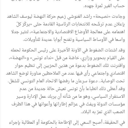
حساب الغير ثمرة جهده.
وجاءت «نصيحة» راشد الغنوشي زعيم حركة النهضة ليوسف الشاهد
بإعلان عدم ترشّحه للانتخابات الرئاسيّة القادمة حتّى «يركّز كلّ
اهتمامه على معالجة الأوضاع الاقتصادية والاجتماعية»، لتثير جدلا
واسعا في الأوساط السياسية وتفتح أبوابا عديدة للتأويلات.
وقد اشتدّت الضغوط في الآونة الأخيرة على رئيس الحكومة لحمله
على القيام بتحوير وزاري، خاصّة من قبل «نداء تونس» و«النهضة»،
واقترنت تلك الضغوط بدعوة من هذين الحزبين إلى تنظيم حوار
اقتصادي واجتماعي رأى فيها عدد من الملاحظين مناورة لوضع الشاهد
تحت الوصاية.. دعوة سرعان ما رفضها الاتحاد العام التونسي للشغل.
وقد أعطى ذلك انطباعا بأنّ تونس تعيش حالة جديدة من عدم
الاستقرار السياسي، وهو ما من شأنه أن يربك عمل الإدارة وسير
مؤسسات الدولة ويفتّ في عزائم إطاراتها وأعوانها في هذا الظرف
الصعب الذي تمرّ به البلاد.
في الحقيقة، أصبح السعي إلى الإطاحة بالحكومة أو المطالبة بإجراء