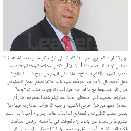
يوم 26 أوت الجاري، تمرّ سنة كاملة على نيل حكومة يوسف الشاهد ثقة
مجلس نوّاب الشعب، وقد أُريدَ لها أن تكون «حكومة وحدة وطنيّة»،
مهمّتها تنفيذ «اتّفاق قرطاج». ماذا بقي اليوم من روح ذلك الاتّفاق؟
وهل أوفت كلّ الأطراف الموقّعة عليه بالتزاماتها بدعم العمل الحكومي
متى كان منسجما مع ما أُقرّ من خيارات وتوجّهات مشتركة؟ ولعلّ
المفارقة العجيبة التي نلحظها، عاما بعد قيام هذه الحكومة، هي أنّ
التعامل معها من قبل حزبي الأغلبيّة و بقية الأحزاب المشاركة فيها ظلّ
يتغيّر حسب الظروف والمصالح الذاتية.. تعامل يتراوح أحيانا بين دعم
مشروط وإمساك عن الإصداع بالموقف في ما يشبه الرفض الصامت؛
فكأنّ قدر الشاهد أن يتحمّل وحده مسؤولية الإخفاق وأن يحيل إلى