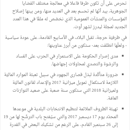
تحرص على أن تكون طرفا فاعلا في معالجة مختلف القضايا
الجوهرية، بيد أنّها لم تحسم بعد في العديد منها، ومن بينها إصلاح
المؤسسات والمنشآت العمومية الذي نخصّص له ملفّا في هذا العدد
الجديد لمجلة ليدرز لشهر أوت.
في ظرفيّة حرجة، تقبل البلاد، في الأسابيع القادمة، على عودة سياسية
- ولعلّها انطلقت بعد- ستكون من أبرز عناوينها:
مدى إصرار الحكومة على الاستمرار في الحرب على الفساد
والرشوة والتصدي لمحاولات إجهاضها.
ضرورة متأكّدة لبذل قصارى الجهود في سبيل تعبئة الموارد الماليّة
اللازمة لاستكمال تمويل ميزانية 2017 والإعداد لقانون الماليّة
ولميزانية 2018 التي ستكون سنة صعبة على صعيد التوازنات
العامّة.
تهيئة الظروف الملائمة لتنظيم الانتخابات البلدية في موعدها
المحدّد يوم 17 ديسمبر 2017 والتي سيُفتح باب الترشّح لها من 19
إلى 26 سبتمبر القادم، على الرغم من تشكيك البعض في القدرة