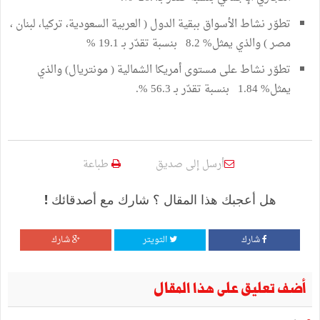
تطوّر نشاط الأسواق ببقية الدول ( العربية السعودية، تركيا، لبنان ،
مصر ) والذي يمثل% 8.2 بنسبة تقدّر بـ 19.1 %
تطوّر نشاط على مستوى أمريكا الشمالية ( مونتريال) والذي
يمثل% 1.84 بنسبة تقدّر بـ 56.3 %.
أرسل إلى صديق
طباعة
هل أعجبك هذا المقال ؟ شارك مع أصدقائك !
شارك
التويتر
شارك
أضف تعليق على هذا المقال