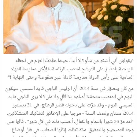
"يقولون أني أشكو من سَأَمٍ؟ لا أبدا. حينما عقَدْتُ العزم في لحظة
تاريخية بامتياز على الترشح لمنصب الرئاسة، فلِأجْل ممارسة المهام
السامية على رأس الدولة ممارسة كاملة غير منقوصة وحتى النهاية !"
من كان يتصوّر في سنة 2014 أنّ الرئيس الباجي قايد السبسي سيكون
اليوم في المنصب متحمّلا ٲعباءه بلا كَلَلٍ ولا ملل؟ لا يرى الباجي قايد
السبسي اليوم - وقد مرَّت على دخوله قصر قرطاج، في 31 ديسمبر
2014، سنتان ونصف السنة - موجبا على الإطلاق لتشكيك المتشككين.
"لقد مرّ 36 شهرا بالتمام والكمال، أحسب ذلك في كل شهر" . قالها على
وجه التصحيح والتدقيق. مدّة تتالت إبَّانَها الصعاب، في ظل أوضاع