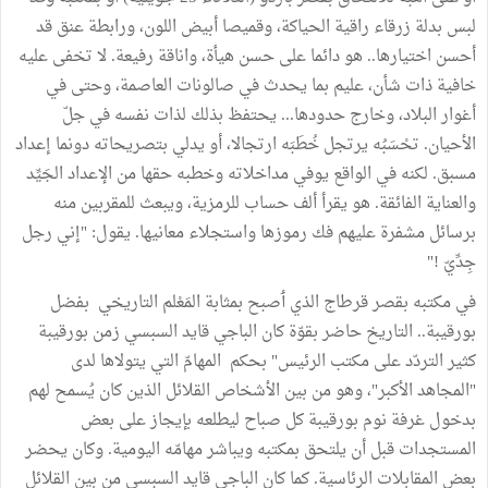
لبس بدلة زرقاء راقية الحياكة، وقميصا أبيض اللون، ورابطة عنق قد
أحسن اختيارها.. هو دائما على حسن هيأة، واناقة رفيعة. لا تخفى عليه
خافية ذات شأن، عليم بما يحدث في صالونات العاصمة، وحتى في
أغوار البلاد، وخارج حدودها... يحتفظ بذلك لذات نفسه في جلّ
الأحيان. تحْسَبُه يرتجل خُطَبَه ارتجالا، أو يدلي بتصريحاته دونما إعداد
مسبق. لكنه في الواقع يوفي مداخلاته وخطبه حقها من الإعداد الجَيِّد
والعناية الفائقة. هو يقرأ ألف حساب للرمزية، ويبعث للمقربين منه
برسائل مشفرة عليهم فك رموزها واستجلاء معانيها. يقول: "إني رجل
جِدِّيّ !"
في مكتبه بقصر قرطاج الذي ٲصبح بمثابة المَعْلم التاريخي بفضل
بورقيبة.. التاريخ حاضر بقوّة كان الباجي قايد السبسي زمن بورقيبة
كثير التردّد على مكتب الرئيس" بحكم المهامّ التي يتولاها لدى
"المجاهد الأكبر"، وهو من بين الأشخاص القلائل الذين كان يُسمح لهم
بدخول غرفة نوم بورقيبة كل صباح ليطلعه بإيجاز على بعض
المستجدات قبل أن يلتحق بمكتبه ويباشر مهامّه اليومية. وكان يحضر
بعض المقابلات الرئاسية. كما كان الباجي قايد السبسي من بين القلائل