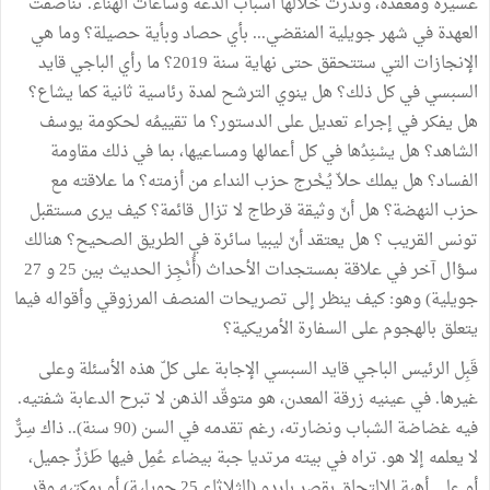
عسيرة ومعقدة، وندرت خلالها أسباب الدعة وساعات الهناء. تناصفت
العهدة في شهر جويلية المنقضي... بأي حصاد وبأية حصيلة؟ وما هي
الإنجازات التي ستتحقق حتى نهاية سنة 2019؟ ما رأي الباجي قايد
السبسي في كل ذلك؟ هل ينوي الترشح لمدة رئاسية ثانية كما يشاع؟
هل يفكر في إجراء تعديل على الدستور؟ ما تقييمُه لحكومة يوسف
الشاهد؟ هل يسْنِدُها في كل أعمالها ومساعيها، بما في ذلك مقاومة
الفساد؟ هل يملك حلاّ يُخْرج حزب النداء من أزمته؟ ما علاقته مع
حزب النهضة؟ هل أنّ وثيقة قرطاج لا تزال قائمة؟ كيف يرى مستقبل
تونس القريب ؟ هل يعتقد أنّ ليبيا سائرة في الطريق الصحيح؟ هنالك
سؤال آخر في علاقة بمستجدات الأحداث (أُنْجِز الحديث بين 25 و 27
جويلية) وهو: كيف ينظر إلى تصريحات المنصف المرزوقي وأقواله فيما
يتعلق بالهجوم على السفارة الأمريكية؟
قَبِل الرئيس الباجي قايد السبسي الإجابة على كلّ هذه الأسئلة وعلى
غيرها. في عينيه زرقة المعدن، هو متوقّد الذهن لا تبرح الدعابة شفتيه.
فيه غضاضة الشباب ونضارته، رغم تقدمه في السن (90 سنة).. ذاك سِرٌّ
لا يعلمه إلا هو. تراه في بيته مرتديا جبة بيضاء عُمِل فيها طَرْزٌ جميل،
أو على أهبة للالتحاق بقصر باردو (الثلاثاء 25 جويلية) أو بمكتبه وقد