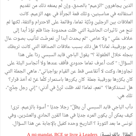
الذين يجاهرون "الزعيم" بالصدق، وإن لم يمنعْه ذلك من تقديم
استقالته في مناسبتين، وتلك قمة الجرأة في عهد الزعيم. كانت
العلاقات بين الرجلين وِدِّيَّة تماما، وقائمة على الاحترام والثقة، لكنها لم
تنج من تاثيرات الحاشية التي ظلت محدودة جدّا فلم تؤدّ ٲبدا إلى
خلاف علني " ولا خاص. "لم يحدث أبدا أن تعرضْتَ لتأنيب بصوت عال
من بورقيبة، لماذا؟ هل ذلك بسبب علاقات الصداقة التي كانت تربطك
بنجله خلال الطفولة ؟" يقول الباجي قايد السبسي ردّا على هذا
السؤال: " كنت أعرف تماما حدودي فأقف عندها ولا أتجاسر البتّة على
تجاوزها، وكنت لا أتقاعس قط عن القيام بواجباتي". ماهي الجملة التي
كان يكرّرها بورقيبة جملة كان يكررها باستمرار كلّما عَنَّ له أخذ قرار؟
هل تستذكرها؟ "نعم، تماما! لقد ظلت تَرِنُّ في أذني؛ "إني رجل جِدِّيّ"،
تلك هي.
دأب الباجي قايد السبسي أن يظلّ" رجلا جديّا " أسوة بالزعيم. ترى!
كيف يمكن أن يكون المرء جديّا في هذا القرن الحادي والعشرين، وفي
تونس ما بعد الثورة ؟ التاريخ وحده كفيل بالإجابة عن هذا السؤال.
المقال بالفرنسية:
A mi-mandat, BCE se livre à Leaders