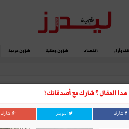
ف وآراء
اقتصاد
شؤون وطنية
شؤون عربية
ذا المقال ؟ شارك مع أصدقائك !
بداية من 27 جويلية، استخراج الب
شارك
التويتر
شارك