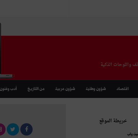
تف واللوحات الذكية
اقتصاد
شؤون وطنية
شؤون عربية
من التاريخ
أدب وفنون
خريطة الموقع
نيت واب