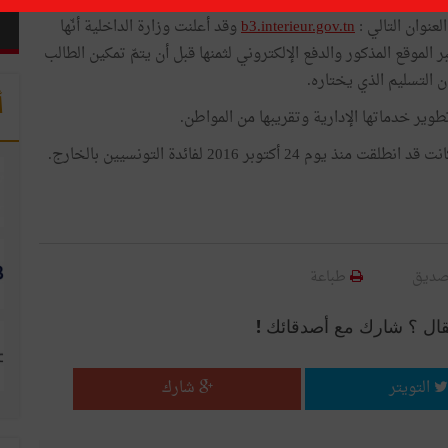
لم يعد المواطن داخل البلاد التونسية مطالبا بالتنقّل إلى أحد مراكز الأمن لتقديم مطلب لاستخراج بطاقة السوابق العدلية عدد 3،
لعنوان التالي :
b3.interieur.gov.tn
وقد أعلنت وزارة الداخلية أنّها
قديم هذه الخدمة عبر الموقع المذكور والدفع الإلكتروني لثمنها قبل أن يتمّ تمكين الطالب
أ
ير خدماتها الإدارية وتقريبها من المواطن.
توبر 2016 لفائدة التونسيين بالخارج.
صديق
طباعة
قال ؟ شارك مع أصدقائك !
التويتر
شارك