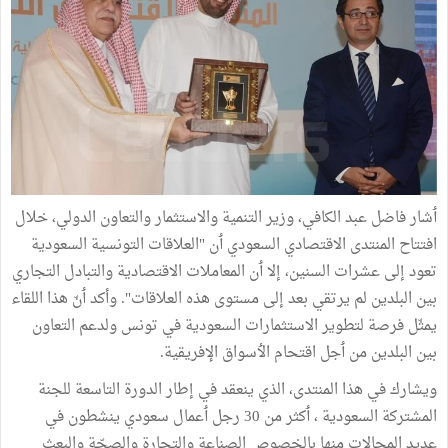
ٲشار فاضل عبد الكافي، وزير التنمية والاستثمار والتعاون الدولي، خلال
افتتاح المنتدى الاقتصادي السعودي ٲن "العلاقات التونسية السعودية
تعود إلى عشرات السنين، إلا ٲن المعاملات الاقتصادية والتبادل التجاري
بين البلدين لم يرتقي بعد إلى مستوى هذه العلاقات". وأكد ٲنّ هذا اللقاء
يمثّل فرصة لتطوير الاستثمارات السعودية في تونس ولدعم التعاون
بين البلدين من ٲجل اقتحام الٲسواق الإفريقية.
ويشارك في هذا المنتدى، الذي ينعقد في إطار الدورة التاسعة للجنة
المشتركة السعودية ، ٲكثر من 30 رجل ٲعمال سعودي ينشطون في
عديد المجالات منها بالخصوص الصناعة والتجارة والصحّة والبعث