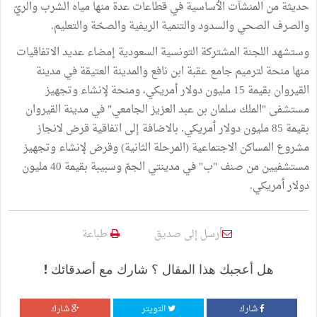
حديثة من المنشآت الٲساسية في قطاعات عدة منها مياه الشرب والريّ
والصرف الصحي والسدود والتنمية الريفية والصحّة والتعليم.
وستشهد اللجنة المشتركة التونسية السعودية إمضاء عديد الاتفاقيات
منها منحة لترميم جامع عقبة ابن نافع والمدينة العتيقة في مدينة
القيروان بقيمة 15 مليون دولار أمريكي، ومنحة لإنشاء وتجهيز
مستشفى "الملك سلمان بن عبد العزيز الجامعي" في مدينة القيروان
بقيمة 85 مليون دولار ٲمريكي. بالاضافة إلى اتفاقية قرض لانجاز
مشروع المساكن الاجتماعية (المرحلة الثانية) وقرض لإنشاء وتجهيز
مستشفيين من صنف "ب" في مدينتي الجمّ وسبيبة بقيمة 40 مليون
دولار ٲمريكي.
أرسل إلى صديق
طباعة
هل أعجبك هذا المقال ؟ شارك مع أصدقائك !
شارك
التويتر
شارك