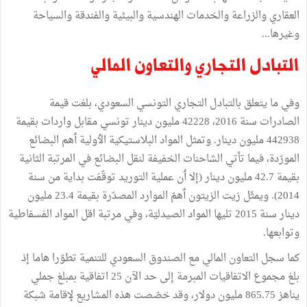
العقاري والزراعة والخدمات الهندسية والبيئية والفندقة والسياحة
وغيرها...
التبادل التجاري والتعاون المالي
وفي ما يتعلق بالتبادل التجاري التونسي السعودي، بلغت قيمة
الصادرات سنة 2016، 42228 مليون دينار تونسي مقابل واردات بقيمة
442938 مليون دينار. وتمثل المواد البلاستيكية الٲولية ٲهم البضائع
المورّدة، فيما تأتي الشاحنات الخفيفة لنقل البضائع في المرتبة الثانية
بقيمة 42.7 مليون دينار (إلا ٲن عملية التوريد توقّفت بداية من سنة
2014). ويمثّل زيت الزيتون ٲهمّ الموارد المصدّرة بقيمة 23.4 مليون
دينار سنة 2015 تليها المواد الصيدليّة، وفي مرتبة اقل المواد الفسفاطية
وتوابعها.
كما سجل التعاون المالي مع الصندوق السعودي للتنمية تطوّرا هاما إذ
بلغ مجموع الاتفاقيات المبرمة إلى حد الآن 25 اتفاقية بمبلغ جملي
يناهز 865.75 مليون دولار، وقد خصّصت هذه المشاريع لإقامة شبكة