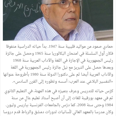
حمادي صمود من مواليد قليبية سنة 1947. بدأ حياته الدراسية متفوقا
فكان أول السلسلة في امتحان البكالوريا سنة 1965 وحصل على جائزة
رئيس الجمهورية في الإجازة في اللغة والآداب العربية سنة 1968
وبعدها حصل على التبريز مع نيل جائزة رئيس الجمهورية في اللغة
والآداب العربية أيضا ثم على دكتورا الدولة سنة 1980 بأطروحة عنوانها
«التفسير البلاغي عند العرب: أسسه وتطوره إلى القرن السادس».
كرّس حياته للتدريس وعرف بتميزه في هذه المهنة، في التعليم الثانوي
ثم في معهد بورقيبة للغات إلى أن أصبح أستاذ تعليم عالٍ من سنة
1984 وحتى سنة 2008. كما درّس بالجامعات الفرنسية بباريس وليون.
وكان مدرسا بالمعهد العالي للّسانيات لدورات دمشق والرباط قدم دروسا