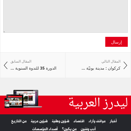
إرسال
المقال التالي
المقال السابق
كركوان : مدينة بونيّة ...
الدورة 35 للندوة السنوية ...
ليدرز العربية
أخبار
مواقف وآراء
اقتصاد
شؤون وطنية
شؤون عربية
من التاريخ
أدب وفنون
من يكون؟
أصداء المؤسسات