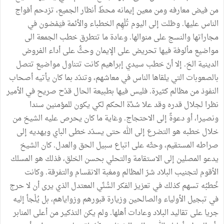
من فيض معارفه ومن معين إيمانه محطّ أنظار الجميع، تزدحم أفواج
الناس عليها. وظلت إلى اليوم تُلْهِم الخطباء والأئمة فيَمْضون في
مجاراتها والنسج على منوالها. وعادة ما تتطرق خطب الجمعة الى
مواضيع مألوفة فيها تحريض على الإيمان وحثٌّ على أداء الفروض
الدينية الخ. إلا أنّ خطب سيدي إبراهيم كانت تتناول مواضيع تتصل
بالصعوبات التي يلقاها الناس في معاشهم، وتندّد بما كان يأتيه أصحاب
النفوذ من مظالم كثيرة. فليس فيها بطبيعة الحال قدْح صريح في الأمير
نظرا لجلال قدره وقد علا سُدَّة الحكم لكي يكون للمؤمنين سندا
ونصيرا، أو دعوةٌ إلى الاحتجاج. وغاية ما كان يحرص عليه الشيخ من
خلال خطبه هو التضرع إلى الله حتى يسدّد خطى الباي ويهديه إلى
صراطه المستقيم، وحثّه على اتباع سبيل الحق والعدل. كان الشيخ
يدعو المصلين إلى الاستقامة والتحلي بحسن الخلق، فذلك هو المسلك
الأقوم لتجنيب البلاد شرّ المظالم ومغبة الانقسام والتفرقة. وكانت
خُطبُه تسهم كذلك في تعزيز الفكر السُّنِّي المعتدل الذي يرى أن لا حرج
في تبجيل الأولياء والصالحين وزيارة قبورهم وزواياهم، بل يُلْجأ إليه
جريا على تقاليد البلاد وعادات أهلها. ولم يكن التذكير من أعلى المنابر