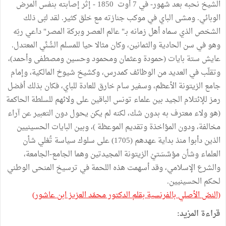
الشيخ نحبه بعد شهور- في 7 أوت 1850 - إثر إصابته بنفس المرض
الوبائي. ومشى الباي في موكب جنازته مع خلق كثير. لقد لبّى ذلك
الشخص الذي سماه أهل زمانه بـ" عالم العصر وبركة المصر" داعي ربّه
وهو في سن الحادية والثمانين، وكان مثالا حيا للمسلم السُّنِّي المعتدل.
عايش ستة بايات (حمودة وعثمان ومحمود وحسين ومصطفى وأحمد)،
وتقلّب في العديد من الوظائف كمدرس، وكشيخ شيوخ المالكية، وإمام
جامع الزيتونة الأعظم، وسفير سام خارق للعادة للباي، فكان بذلك أفضل
رمز للإئتلام الجيد بين علماء تونس الباقين على ولائهم للسلطة الحاكمة
(هو ولاء معترف به بدون شك، لكنه لم يكن يحول دون التعبير عن آراء
مخالفة، ودون المؤاخذة وتقديم الموعظة )، وبين البايات الحسينيين
الذين دأبوا منذ بداية عهدهم (1705) على سلوك سياسة تُعْلي شأن
العلماء وشأن مؤسَّسَتيْ الزيتونة المجيدتين وهما الجامع-الجامعة،
والشرع الإسلامي، وقد أسهمت هذه اللحمة في ترسيخ المنحى الوطني
لحكم الحسينيين.
(النصّ الأصلي بالفرنسية بقلم الدكتور محمّد العزيز ابن عاشور)
قراءة المزيد: