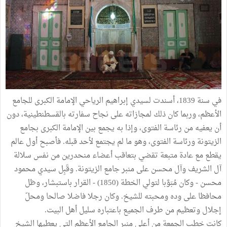
في سنة 1839، أسندت لسيدي إبراهيم الرياحي الإمامة الكبرى للجامع
الأعظم، وربما كان ذلك لمجازاته على نجاح سفارته بالقسطنطينية، دون
أن يعفيه من رئاسة الفتوى، وإذا به يجمع بين الإمامة الكبرى بجامع
الزيتونة ورئاسة الفتوى، وهو ما لم يجتمع لأحد قبله. فأصبح أول عالم
يقطع مع عادة متبعة تقضي بتعاقب أعضاء منحدرين من نفس سلالة
آل الشريف وآل محسن على منبر جامع الزيتونة. وقَبِل سيدي محمود
محسن - وكان مُبَوَّبا لتولي الخطة (1850) - القرار باستبشار، وظل
محافظا على وده ومحبته للشيخ. وكان رجلا فاضلا صالحا ومحلّ
إجلال وتعظيم من طرف الجميع باعتباره سليل أهل البيت.
كانت خطب الجمعة من أعلى منبر الجامع الأعظم التي يعطيها الشيخ