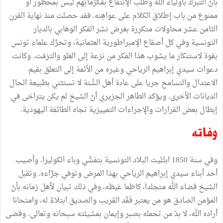
بأنّ التبرك بأولياء الله وطلب الإنتفاع بمَكْرُماتِهم ليس بمحظور أو
ممنوع من باب إطلاق الكلام على عواهِنه. فقد حصلت منذ نهاية القرن
الثامن عشر محاولات متكررة بغرض نشر الفكر الوهابي بالديار
التونسية وفي كل أصقاع الإمبراطورية العثمانية، وتحرَّك علماء تونس
بقوة لاستنكار ما يشوب هذا الفكر من نزعة إلى الغلو والتزمّت. وكانت
دعوات سيدي إبراهيم الرياحي وغيره من الأئمة إلى التعلق بقيم
الاعتدال والتسامح جريا على عادة أهل السُّنة لا تستثني بطبيعة الحال
الديانات الأخرى. ويؤكد الطاهر الجزيري أنّ الشيخ لم يكن يتراخى في
إبطال بعض القرارات والإجراءات التمييزية تجاه الطائفة اليهودية.
وفاته
وفي سنة 1850 ابتُليت البلاد التونسية بتفشّي وباء الكوليرا. وأصيب
أحد أبناء سيدي إبراهيم الرياحي بهذا المرض وتوفي جرَّاءه. وتقبل
الشيخ قضاء الله متجلدا، كاظما غيظه، وفي ذلك تبيان لأهل زمانه بأنّ
المؤمن الصادق هو من يعتبر فَقْد القريب والصديق ابتلاءً له، وامتحانا
أراده الله، لا بدّ من تحمله بصبر وإيمان بمشيئته سبحانه وتعالى. وقضى