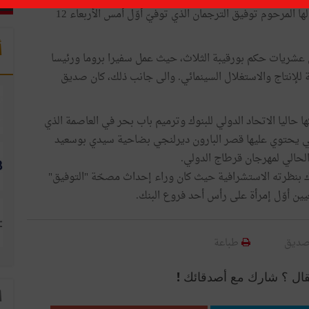
المؤسسة البنكية تكريس تقليد أرساه أوّل رئيس مدير عام لها المرحوم توفيق الترجمان الذي توفيّ أوّل أمس الأربعاء 12
أ
ل عشريات حكم بورقيبة الثلاث، حيث عمل سفيرا بروما ورئيسا
ة للإنتاج والاستغلال السينمائي. والى جانب ذلك، كان صديق
ا حاليا الاتحاد الدولي للبنوك وترميم باب بحر في العاصمة الذي
لتي يحتوي عليها قصر البارون ديرلنجي بضاحية سيدي بوسعيد
لحالي لمهرجان قرطاج الدولي.
نوك بنظرته الاستشرافية حيث كان وراء إحداث مصحّة "التوفيق"
صديق
طباعة
قال ؟ شارك مع أصدقائك !
ا