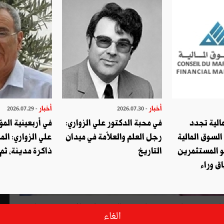
أخبار
أخبار
- 2026.07.29
- 2026.07.30
الية تجدد
في محبة الدكتور علي الزواري:
في أربعينية المؤ
السوق المالية
رجل العلم والعلاّمة في ميدان
علي الزواري: الم
و المستثمرين
التاريخ
ذاكرة مدينة، ثم
ق وراء
كن ثقافي" وهو عبارة عن "فضاء يتيح للحريف اكتشاف مجموعة خاصّة
الغاء
تمثيلا في البلاد لرعاية الأعمال الثقافية"، وبذلك تواصل هذه