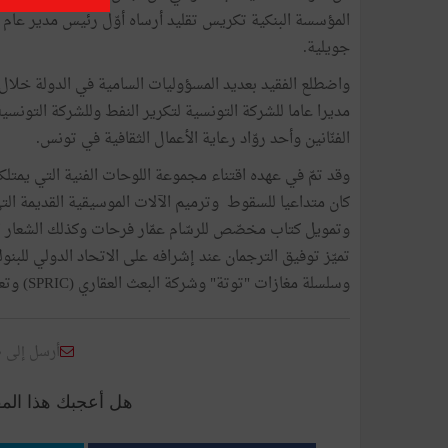
جويلية.
واضطلع الفقيد بعديد المسؤوليات السامية في الدولة خلا
مديرا عاما للشركة التونسية لتكرير النفط وللشركة التونسي
الفنّانين وأحد روّاد رعاية الأعمال الثقافية في تونس.
وقد تمّ في عهده اقتناء مجموعة اللوحات الفنية التي يمتلكه
كان متداعيا للسقوط وترميم الآلات الموسيقية القديمة ا
وتمويل كتاب مخصّص للرسّام عمّار فرحات وكذلك الشعار ا
تميّز توفيق الترجمان عند إشرافه على الاتحاد الدولي للب
وسلسلة مغازات "توتة" وشركة البعث العقاري (SPRIC) وتعيين أوّل إمرأة على رأس أحد فروع البنك.
أرسل إلى 
هل أعجبك هذا الم