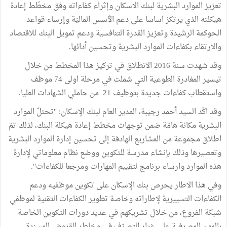
تعزيز الموارد البشرية لبنك الاسكان وإثراء كفاءاته وفق مخطّط إعادة
هيكلته الذي يرتكز اساسا على دعم الٲسس الماليّة وإرساء قواعد
الحوكمة الرشيدة وتعزيز القدرة التنافسية ودعم تمويل البنك للاقتصاد
والارتقاء بكفاءات الموارد البشرية وتحسين ٲدائها.
وقد شهدت سنة 2016 الانطلاق في تركيز هذا المخطط من خلال
تيسير المغادرة الطوعية التي شملت في مرحلة اولى 74 موظف
واستقطاب كفاءات جديدة بتوظيف 21 من حاملي الشهادات العليا.
وقد اكّد السيد ٲحمد رجيبة، المدير العام لبنك الإسكان: "تحتلّ الموارد
البشرية مكانة هامّة ضمن توجهات مخطط إعادة هيكلة البنك، لذلك تمّ
اطلاق مجموعة من المشاريع الهادفة إلى تحسين إدارة الموارد البشرية
وتعصيرها وذلك بإنشاء مدرسة للتكوين ووضع نظام معلوماتي لإدارة
هذه الموارد وارساء برنامج لتقييم المهارات ومرجعا للكفاءات".
وفي هذا الاطار يحرص بنك الإسكان على تكوين موظفيه ودعم
الكفاءات التسييرية لإطاراته وخاصة تطوير الكفاءات التقنية لموظفي
شبكة الفروع، من خلال تشريكهم في عديد دورات التكوين الخاصة
بالمهن المصرفية على غرار التصرّف في مخاطر القروض المسندة